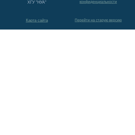
конфиденциальности
ХГУ "НУА"
Карта сайта
Перейти на старую версию