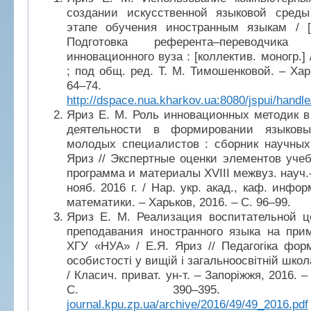
создании искусственной языковой сред
этапе обучения иностранным языкам / [
Подготовка референта–переводчик
инновационного вуза : [коллектив. моногр.] /
; под общ. ред. Т. М. Тимошенковой. – Хар
64–74.
http://dspace.nua.kharkov.ua:8080/jspui/hand
Яриз Е. М. Роль инновационных методик в
деятельности в формировании языковы
молодых специалистов : сборник научных 
Яриз // Экспертные оценки элементов учеб
программа и материалы XVIII межвуз. науч.-
нояб. 2016 г. / Нар. укр. акад., каф. инфо
математики. – Харьков, 2016. – С. 96–99.
Яриз Е. М. Реализация воспитательной ц
преподавания иностранного языка на при
ХГУ «НУА» / Е.Я. Яриз // Педагогіка фор
особистості у вищій і загальноосвітній школа
/ Класич. приват. ун-т. – Запоріжжя, 2016. –
С. 390–395
journal.kpu.zp.ua/archive/2016/49/49_2016.pdf