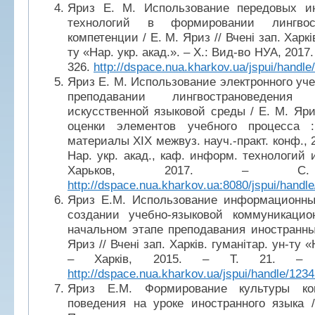
Яриз Е. М. Использование передовых и
технологий в формировании лингвост
компетенции / Е. М. Яриз // Вчені зап. Харкі
ту «Нар. укр. акад.». – Х.: Вид-во НУА, 2017. 
326.
http://dspace.nua.kharkov.ua/jspui/handl
Яриз Е. М. Использование электронного уче
преподавании лингвострановедени
искусственной языковой среды / Е. М. Яри
оценки элементов учебного процесса 
материалы XIX межвуз. науч.-практ. конф., 25
Нар. укр. акад., каф. информ. технологий 
Харьков, 2017. – С. 
http://dspace.nua.kharkov.ua:8080/jspui/hand
Яриз Е.М. Использование информационны
создании учебно-языковой коммуникаци
начальном этапе преподавания иностранны
Яриз // Вчені зап. Харків. гуманітар. ун-ту «
– Харків, 2015. – Т. 21. – 
http://dspace.nua.kharkov.ua/jspui/handle/123
Яриз Е.М. Формирование культуры ком
поведения на уроке иностранного языка /