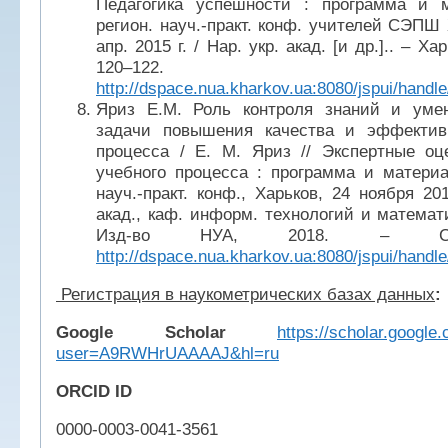
Педагогика успешности : программа и 
регион. науч.-практ. конф. учителей СЭПШ
апр. 2015 г. / Нар. укр. акад. [и др.].. – Ха
120–122.
http://dspace.nua.kharkov.ua:8080/jspui/handl
Яриз Е.М. Роль контроля знаний и уме
задачи повышения качества и эффектив
процесса / Е. М. Яриз // Экспертные оц
учебного процесса : программа и матери
науч.-практ. конф., Харьков, 24 ноября 201
акад., каф. информ. технологий и математи
Изд-во НУА, 2018. – С.
http://dspace.nua.kharkov.ua:8080/jspui/hand
Регистрация в наукометрических базах данных
:
Google Scholar
https://scholar.google.
user=A9RWHrUAAAAJ&hl=ru
ORCID
ID
0000-0003-0041-3561