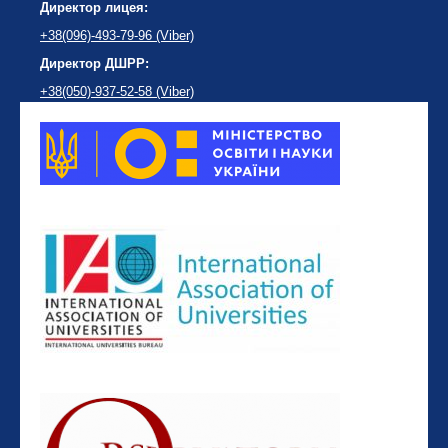
Директор лицея:
+38(096)-493-79-96 (Viber)
Директор ДШРР:
+38(050)-937-52-58 (Viber)