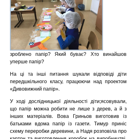
зроблено папір? Який буває? Хто винайшов
уперше папір?
На ці та інші питання шукали відповіді діти
передшкільного класу, працюючи над проектом
«Дивовижний папір».
У ході дослідницької діяльності діти;ясовували,
що папір можна робити не лише з дерев, а й з
інших матеріалів. Вова Гриньов виготовив із
батьками вдома папір із газети. Тимур приніс
схему переробки деревини, а Надя розповіла про
картон та виготовлення коробок на виробництві,