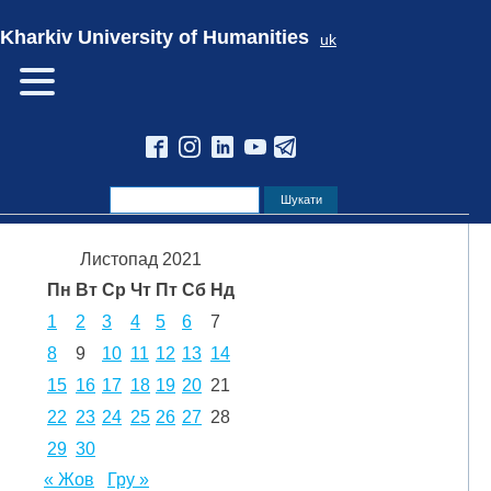
Kharkiv University of Humanities
uk
Листопад 2021
Пн
Вт
Ср
Чт
Пт
Сб
Нд
1
2
3
4
5
6
7
8
9
10
11
12
13
14
15
16
17
18
19
20
21
22
23
24
25
26
27
28
29
30
« Жов
Гру »