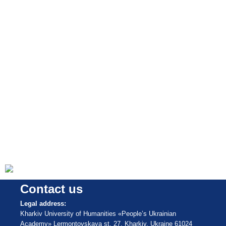
Contact us
Legal address:
Kharkiv University of Humanities «People’s Ukrainian
Academy» Lermontovskaya st, 27, Kharkiv, Ukraine 61024