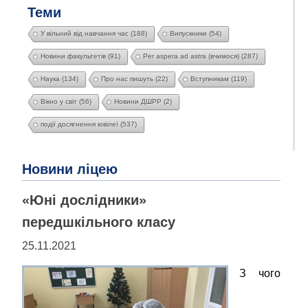
Теми
У вільний від навчання час
(188)
Випускники
(54)
Новини факультетів
(91)
Per aspera ad astra (вчимося)
(287)
Наука
(134)
Про нас пишуть
(22)
Вступникам
(119)
Вікно у світ
(56)
Новини ДШРР
(2)
події досягнення ювілеї
(537)
Новини ліцею
«Юні дослідники»
передшкільного класу
25.11.2021
З чого