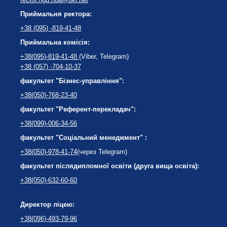
Приймальня ректора:
+38 (095) -819-41-48
Приймальна комісія:
+38(095)-819-41-48
(Viber, Telegram)
+38 (057) -704-10-37
факультет "Бізнес-управління":
+38(050)-768-23-40
факультет "Референт-перекладач":
+38(099)-006-34-56
факультет "Соціальний менеджмент" :
+38(050)-978-41-74
(через Telegram)
факультет післядипломної освіти (друга вища освіта):
+38(050)-632-60-60
Директор ліцею:
+38(096)-493-79-96