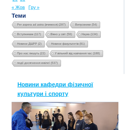
« Жов
Гру »
Теми
Per aspera ad astra (вчимося)
(287)
Випускники
(54)
Вступникам
(117)
Вікно у світ
(56)
Наука
(134)
Новини ДШРР
(2)
Новини факультетів
(91)
Про нас пишуть
(22)
У вільний від навчання час
(188)
події досягнення ювілеї
(537)
Новини кафедри фізичної
культури і спорту