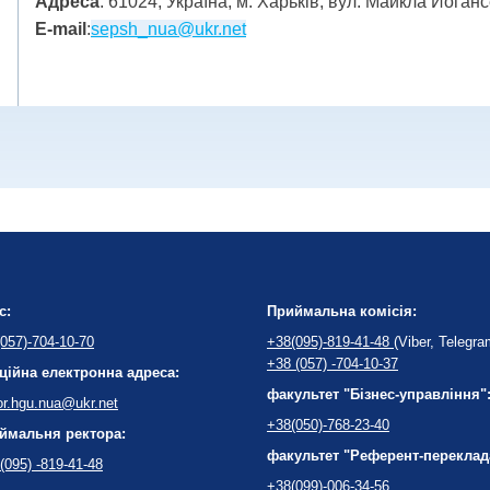
Адреса
: 61024, Україна, м. Харьків, вул. Майкла Йога
E-mail
:
sepsh_nua@ukr.net
с:
Приймальна комісія:
057)-704-10-70
+38(095)-819-41-48
(Viber, Telegra
+38 (057) -704-10-37
ційна електронна адреса:
факультет "Бізнес-управління"
or.hgu.nua@ukr.net
+38(050)-768-23-40
ймальня ректора:
факультет "Референт-переклад
(095) -819-41-48
+38(099)-006-34-56