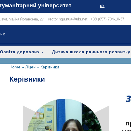
гуманітарний університет
uk
rector.hgu.nua@ukr.net
+38 (057) 704-10-37
в, вул. Майка Йогансена, 27
ьно
Освіта дорослих
Дитяча школа раннього розвитку
Home
»
Ліцей
»
Керівники
Керівники