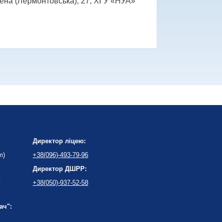
нсена (Лермонтовська), 27, ХГУ «НУА»
Директор ліцею:
m)
+38(096)-493-79-96
Директор ДШРР:
:
+38(050)-937-52-58
ач":