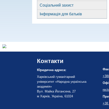
Соціальний захист
Інформація для батьків
Контакти
Фак
Юридична адреса:
+38(
Харківський гуманітарний
університет «Народна українська
Офі
академія»
rect
Вул. Майка Йогансена, 27
м Харків, Україна, 61024
При
+38 