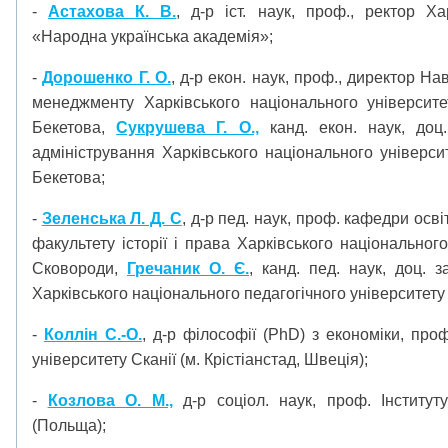
-
Астахова К. В.
, д-р іст. наук, проф., ректор Ха
«Народна українська академія»;
-
Дорошенко Г. О.
, д-р екон. наук, проф., директор На
менеджменту Харківського національного університе
Бекетова,
Сукрушева Г. О.,
канд. екон. наук, доц
адміністрування Харківського національного університ
Бекетова;
-
Зеленська Л. Д. С
, д-р пед. наук, проф. кафедри осві
факультету історії і права Харківського національного
Сковороди,
Гречаник О. Є.
, канд. пед. наук, доц.
Харківського національного педагогічного університету 
-
Коллін С.-О.
, д-р філософії (PhD) з економіки, про
університету Сканії (м. Крістіанстад, Швеція);
-
Козлова О. М.,
д-р соціол. наук, проф. Інституту
(Польща);