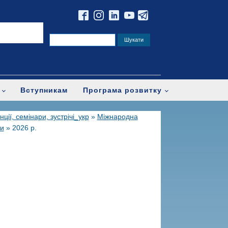
Вступникам
Програма розвитку
ії, семінари, зустрічі_укр
»
Міжнародна
ти
»
2026 р.