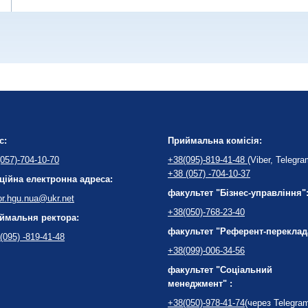
с:
Приймальна комісія:
057)-704-10-70
+38(095)-819-41-48
(Viber, Telegra
+38 (057) -704-10-37
ційна електронна адреса:
факультет "Бізнес-управління"
or.hgu.nua@ukr.net
+38(050)-768-23-40
ймальня ректора:
факультет "Референт-переклад
(095) -819-41-48
+38(099)-006-34-56
факультет "Соціальний
менеджмент" :
+38(050)-978-41-74
(через Telegra