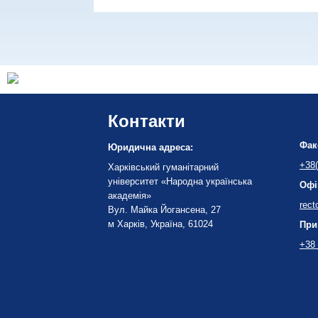
Контакти
Фак
Юридична адреса:
+38(
Харківський гуманітарний
університет «Народна українська
Офі
академія»
rect
Вул. Майка Йогансена, 27
м Харків, Україна, 61024
При
+38 