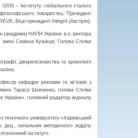
я GSIS – Інституту глобального сталого
 філософського товариства, Президент
REVE, Віце-президент IntegrA (Австрія);
лен (академік) НАПН України, в.о. ректора
у імені Семена Кузнеця, Голова Спілки
ріографії, джерелознавства та археології
разіна;
офесор кафедри реклами та зв’язків з
 імені Тараса Шевченка, голова Спілки
ів України», головний редактор журналу
ого технічного університету «Харківський
ук, доц., начальник методичного відділу
літехнічний інститут».