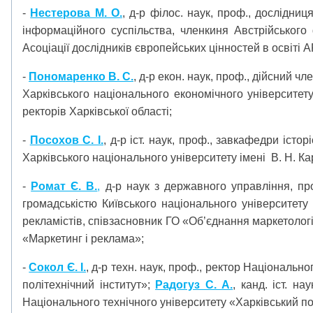
-
Нестерова М. О.
, д-р філос. наук, проф., дослідниц
інформаційного суспільства, членкиня Австрійського
Асоціації дослідників європейських цінностей в освіті A
-
Пономаренко В. С.
, д-р екон. наук, проф., дійсний ч
Харківського національного економічного університет
ректорів Харківської області;
-
Посохов С. І.
, д-р іст. наук, проф., завкафедри істо
Харківського національного університету імені В. Н. Ка
-
Ромат Є. В.
,
д-р наук з державного управління, пр
громадськістю Київського національного університету
рекламістів, співзасновник ГО «Об’єднання маркетолог
«Маркетинг і реклама»;
-
Сокол Є. І.
, д-р техн. наук, проф., ректор Національн
політехнічний інститут»;
Радогуз С. А.
, канд. іст. на
Національного технічного університету «Харківський по