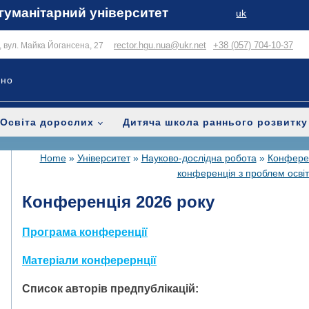
гуманітарний університет
uk
rector.hgu.nua@ukr.net
+38 (057) 704-10-37
в, вул. Майка Йогансена, 27
ьно
Освіта дорослих
Дитяча школа раннього розвитку
Home
»
Університет
»
Науково-дослідна робота
»
Конференц
конференція з проблем осві
Конференція 2026 року
Програма конференції
Матеріали конферернції
Список авторів предпублікацій: