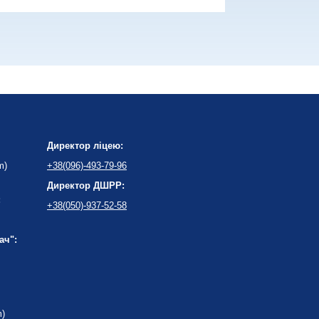
Директор ліцею:
m)
+38(096)-493-79-96
Директор ДШРР:
:
+38(050)-937-52-58
ач":
m)