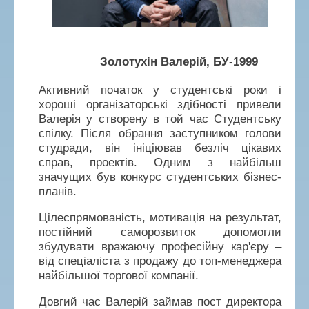
Золотухін Валерій, БУ-1999
Активний початок у студентські роки і
хороші організаторські здібності привели
Валерія у створену в той час Студентську
спілку. Після обрання заступником голови
студради, він ініціював безліч цікавих
справ, проектів. Одним з найбільш
значущих був конкурс студентських бізнес-
планів.
Цілеспрямованість, мотивація на результат,
постійний саморозвиток допомогли
збудувати вражаючу професійну кар'єру –
від спеціаліста з продажу до топ-менеджера
найбільшої торгової компанії.
Довгий час Валерій займав пост директора