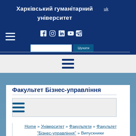
Харківський гуманітарний
uk
університет
Факультет Бізнес-управління
Home
»
Університет
»
Факультети
»
Факультет
"Бізнес-управління"
»
Випускники