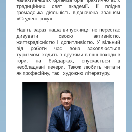
найактивніших організаторів практично всіх
традиційних свят академії. Її плідна
громадська діяльність відзначена званням
«Студент року».
Навіть зараз наша випускниця не перестає
дивувати своєю активністю,
життєрадісністю і допитливістю. У вільний
від роботи час вона захоплюється
туризмом: ходить з друзями в піші походи в
гори, на байдарках, спускається в
необладнані печери. Також любить читати
як професійну, так і художню літературу.