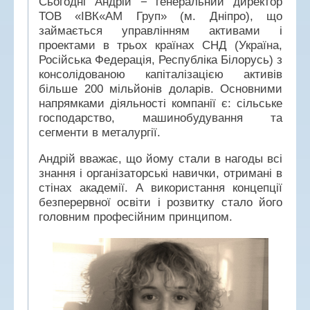
Сьогодні Андрій
−
генеральний директор
ТОВ «ІВК«АМ Груп» (м. Дніпро), що
займається управлінням активами і
проектами в трьох країнах СНД (Україна,
Російська Федерація, Республіка Білорусь) з
консолідованою капіталізацією активів
більше 200 мільйонів доларів. Основними
напрямками діяльності компанії є: сільське
господарство, машинобудування та
сегменти в металургії.
Андрій вважає, що йому стали в нагоды всі
знання і організаторські навички, отримані в
стінах академії. А використання концепції
безперервної освіти і розвитку стало його
головним професійним принципом.