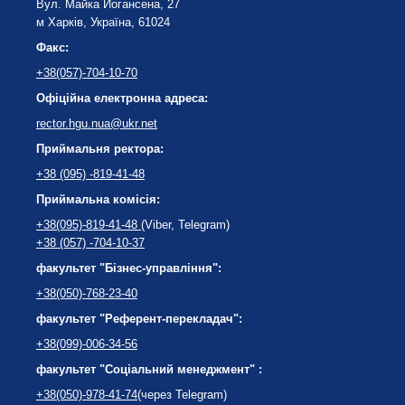
Вул. Майка Йогансена, 27
м Харків, Україна, 61024
Факс:
+38(057)-704-10-70
Офіційна електронна адреса:
rector.hgu.nua@ukr.net
Приймальня ректора:
+38 (095) -819-41-48
Приймальна комісія:
+38(095)-819-41-48
(Viber, Telegram)
+38 (057) -704-10-37
факультет "Бізнес-управління":
+38(050)-768-23-40
факультет "Референт-перекладач":
+38(099)-006-34-56
факультет "Соціальний менеджмент" :
+38(050)-978-41-74
(через Telegram)