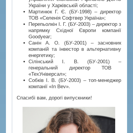
України у Харківській області;
Мартинюк Г. Є. (БУ-1998)
–
директор
ТОВ «Селенія Софтвер Україна»;
Перепьолкін І. Г. (БУ-2003)
– д
иректор з
напрямку Східної Європи компанії
Goodyear;
Санін А. О. (БУ-2001) – засновник
компаній та інвестор в альтернативну
енергетику;
Сілінський І. В. (БУ-2001)
–
генеральний директор ТОВ
«ТехУніверсал»;
Собків І. В. (БУ-2003)
–
топ-менеджер
компанії «In Bev».
Спасибі вам, дорогі випускники!