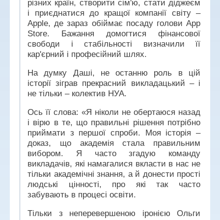
різних країн, створити сім'ю, стати діджеєм
і приєднатися до кращої компанії світу –
Apple, де зараз обіймає посаду голови App
Store. Бажання домогтися фінансової
свободи і стабільності визначили її
кар'єрний і професійний шлях.
На думку Даші, не останню роль в цій
історії зіграв прекрасний викладацький – і
не тільки – колектив НУА.
Ось її слова: «Я ніколи не обертаюся назад
і вірю в те, що правильні рішення потрібно
приймати з першої спроби. Моя історія –
доказ, що академія стала правильним
вибором. Я часто згадую команду
викладачів, які намагалися вкласти в нас не
тільки академічні знання, а й донести прості
людські цінності, про які так часто
забувають в процесі освіти.
Тільки з неперевершеною іронією Ольги