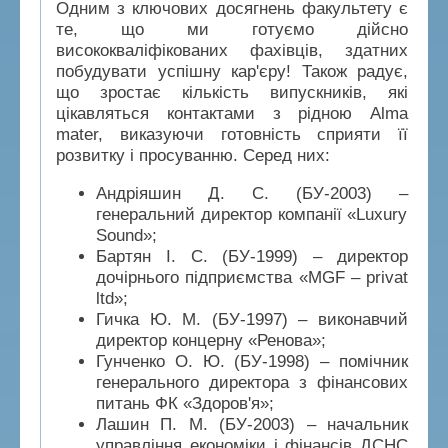
Одним з ключових досягнень факультету є
те, що ми готуємо дійсно
висококваліфікованих фахівців, здатних
побудувати успішну кар'єру! Також радує,
що зростає кількість випускників, які
цікавляться контактами з рідною Alma
mater, виказуючи готовність сприяти її
розвитку і просуванню. Серед них:
Андріяшин Д. С. (БУ-2003)
–
генеральний директор компанії «Luxury
Sound»;
Бартян І. С. (БУ-1999)
–
директор
дочірнього підприємства «MGF
–
privat
ltd»;
Гичка Ю. М. (БУ-1997)
–
виконавчий
директор концерну «Ренова»;
Гунченко О. Ю. (БУ-1998) – помічник
генерального директора з фінансових
питань ФК «Здоров'я»;
Лашин П. М. (БУ-2003)
–
начальник
управління економіки і фінансів ДСНС