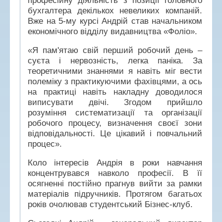
професійну діяльність з позиції головного
бухгалтера декількох невеликих компаній.
Вже на 5-му курсі Андрій став начальником
економічного відділу видавництва «Фоліо».
«Я пам'ятаю свій перший робочий день –
суєта і нервозність, легка паніка. За
теоретичними знаннями я навіть міг вести
полеміку з практикуючими фахівцями, а ось
на практиці навіть накладну доводилося
виписувати двічі. Згодом прийшло
розуміння систематизації та організації
робочого процесу, визначення своєї зони
відповідальності. Це цікавий і повчальний
процес».
Коло інтересів Андрія в роки навчання
концентрувався навколо професії. В її
осягненні постійно прагнув вийти за рамки
матеріалів підручників. Протягом багатьох
років очолював студентський Бізнес-клуб.