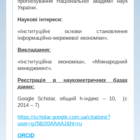
прогнозування Національної академії наук
України.
Наукові інтереси:
«Інституційні основи становлення
інформаційно-мережевої економіки».
Викладання:
«Інституційна економіка», «Міжнародний
менеджмент».
Реєстрація в наукометричних базах
даних:
Google Scholar, общий h-індекс – 10, (с
2014 – 7)
https://scholar.google.com.ua/citations?
user=gJ5B2I0AAAAJ&hl=ru
ORCID