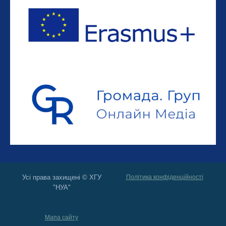
Усі права захищені © ХГУ
Політика конфіденційності
"НУА"
Мапа сайту