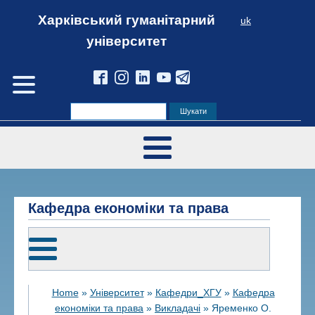
Харківський гуманітарний
uk
університет
Кафедра економіки та права
Home
»
Університет
»
Кафедри_ХГУ
»
Кафедра
економіки та права
»
Викладачі
»
Яременко О.