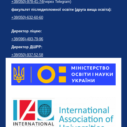
+38(050)-978-41-74
(через Telegram)
факультет післядипломної освіти (друга вища освіта):
+38(050)-632-60-60
Директор ліцею:
+38(096)-493-79-96
Директор ДШРР:
+38(050)-937-52-58