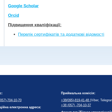
Google Scholar
Orcid
Підвищення кваліфікації:
Перелік сертифікатів та додаткові відомості
с:
Приймальна комісія:
057)-704-10-70
+38(095)-819-41-48
(Viber, Telegra
+38 (057) -704-10-37
ційна електронна адреса: