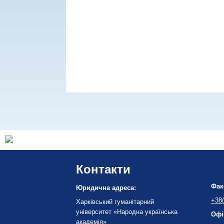
Контакти
Фак
Юридична адреса:
+38(
Харківський гуманітарний
університет «Народна українська
Офі
академія»