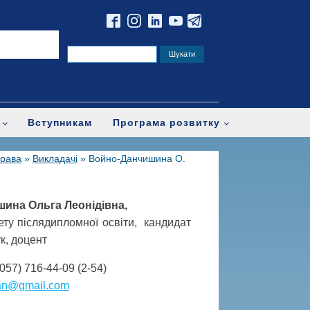
Вступникам
Програма розвитку
права
»
Викладачі
»
Войно-Данчишина О.
ина Ольга Леонідівна,
ету післядипломної освіти, кандидат
к, доцент
057) 716-44-09 (2-54)
an@gmail.com