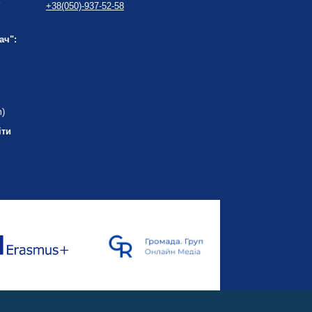
:
+38(050)-937-52-58
ач":
m)
іти