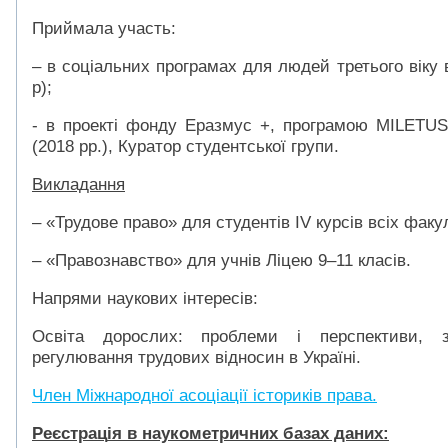
Приймала участь
:
– в соціальних програмах для людей третього віку в
р);
- в проекті фонду Еразмус +, програмою MILETUS 
(2018 рр.), Куратор студентської групи.
Викладання
– «Трудове право» для студентів ІV курсів всіх факул
– «Правознавство» для учнів Ліцею 9–11 класів.
Напрями наукових інтересів:
Освіта дорослих: проблеми і перспективи, з
регулювання трудових відносин в Україні.
Член Міжнародної асоціації істориків права.
Ре
є
страц
і
я в наукометрич
н
их базах дан
и
х: