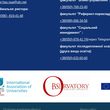
факультет "Бізнес-управління"
or.hgu.nua@ukr.net
+38(050)-768-23-40
ймальня ректора:
факультет "Референт-переклад
(095) -819-41-48
+38(099)-006-34-56
факультет "Соціальний
менеджмент" :
+38(050)-978-41-74
(через Telegra
факультет післядипломної осв
(друга вища освіта):
+38(050)-632-60-60
Політика конфіденційності
Мапа сайту