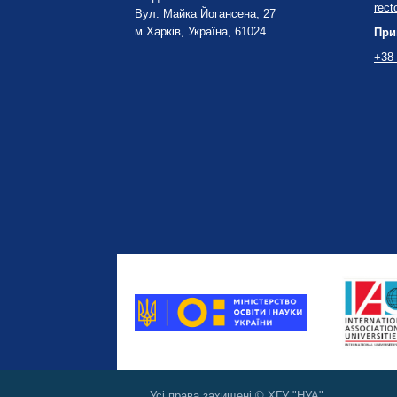
rect
Вул. Майка Йогансена, 27
м Харків, Україна, 61024
При
+38 
Усі права захищені © ХГУ "НУА"