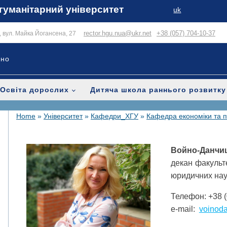
гуманітарний університет
uk
rector.hgu.nua@ukr.net
+38 (057) 704-10-37
в, вул. Майка Йогансена, 27
ьно
Освіта дорослих
Дитяча школа раннього розвитку
Home
»
Університет
»
Кафедри_ХГУ
»
Кафедра економіки та 
Войно-Данчиш
декан факульт
юридичних нау
Телефон: +38 (
e-mail:
voinod