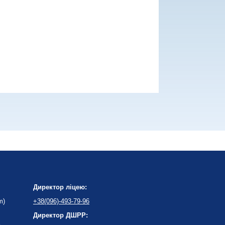
Директор ліцею:
m)
+38(096)-493-79-96
Директор ДШРР: