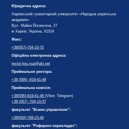
Юридична адреса:
Харківський гуманітарний університет «Народна українська
академія»
Вул. Майка Йогансена, 27
м Харків, Україна, 61024
Факс:
+38(057)-704-10-70
Офіційна електронна адреса:
rector.hgu.nua@ukr.net
Приймальня ректора:
+38 (095) -819-41-48
Приймальна комісія:
+38(095)-819-41-48
(Viber, Telegram)
+38 (057) -704-10-37
факультет "Бізнес-управління":
+38(050)-768-23-40
факультет "Референт-перекладач":