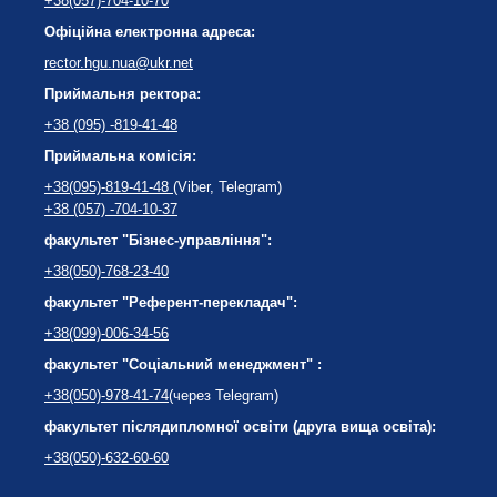
+38(057)-704-10-70
Офіційна електронна адреса:
rector.hgu.nua@ukr.net
Приймальня ректора:
+38 (095) -819-41-48
Приймальна комісія:
+38(095)-819-41-48
(Viber, Telegram)
+38 (057) -704-10-37
факультет "Бізнес-управління":
+38(050)-768-23-40
факультет "Референт-перекладач":
+38(099)-006-34-56
факультет "Соціальний менеджмент" :
+38(050)-978-41-74
(через Telegram)
факультет післядипломної освіти (друга вища освіта):
+38(050)-632-60-60