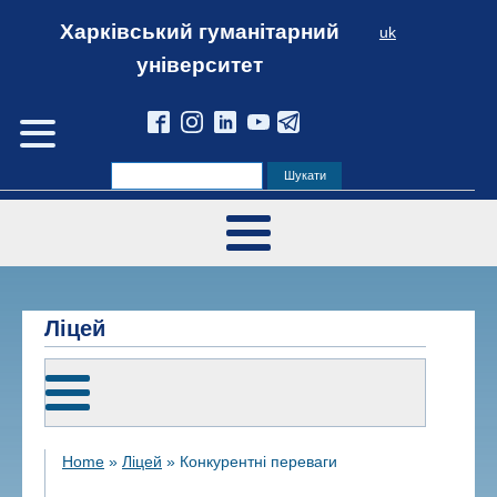
Харківський гуманітарний
uk
університет
Ліцей
Home
»
Ліцей
»
Конкурентні переваги