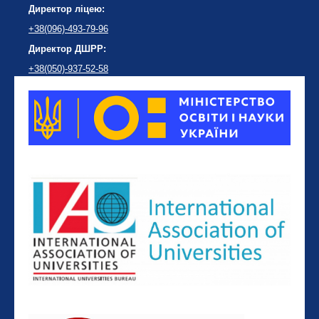
Директор ліцею:
+38(096)-493-79-96
Директор ДШРР:
+38(050)-937-52-58