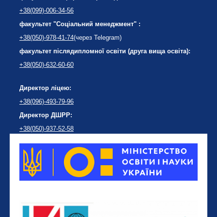
+38(099)-006-34-56
факультет "Соціальний менеджмент" :
+38(050)-978-41-74
(через Telegram)
факультет післядипломної освіти (друга вища освіта):
+38(050)-632-60-60
Директор ліцею:
+38(096)-493-79-96
Директор ДШРР:
+38(050)-937-52-58