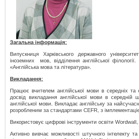
Загальна інформація:
Випускниця Харківського державного університе
іноземних мов, відділення англійської філології
«Англійська мова та література».
Викладання:
Працює вчителем англійської мови в середніх та
досвід викладання англійської мови в середній ш
англійської мови. Викладає англійську за найсучас
розробленим за стандартами CEFR, з імплементаціє
Використовує цифрові інструменти освіти Wordwall, 
Активно вивчає можливості штучного інтелекту т