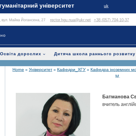
гуманітарний університет
uk
rector.hgu.nua@ukr.net
+38 (057) 704-10-37
в, вул. Майка Йогансена, 27
ьно
Освіта дорослих
Дитяча школа раннього розвитку
Home
»
Університет
»
Кафедри_ХГУ
»
Кафедра іноземних мо
М.
Батманова Св
вчитель англійс