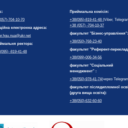
с:
Приймальна комісія:
057)-704-10-70
+38(095)-819-41-48
(Viber, Telegra
+38 (057) -704-10-37
ційна електронна адреса:
факультет "Бізнес-управління"
or.hgu.nua@ukr.net
+38(050)-768-23-40
ймальня ректора:
факультет "Референт-переклад
(095) -819-41-48
+38(099)-006-34-56
факультет "Соціальний
менеджмент" :
+38(050)-978-41-74
(через Telegra
факультет післядипломної осв
(друга вища освіта):
+38(050)-632-60-60