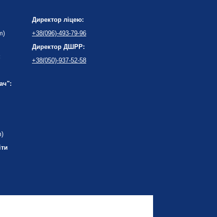
Директор ліцею:
m)
+38(096)-493-79-96
Директор ДШРР:
:
+38(050)-937-52-58
ач":
m)
іти