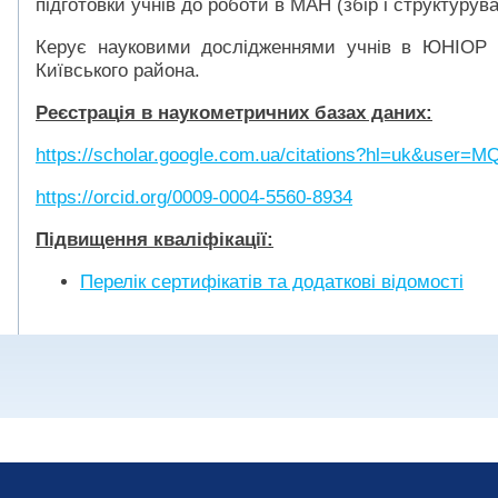
підготовки учнів до роботи в МАН (збір і структурув
Керує науковими дослідженнями учнів в ЮНІОР
Київського района.
Ре
є
страц
і
я в наукометрич
н
их базах дан
и
х
:
https://scholar.google.com.ua/citations?hl=uk&user
https://orcid.org/0009-0004-5560-8934
Підвищення кваліфікації:
Перелік сертифікатів та додаткові відомості