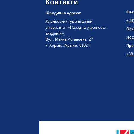
Контакти
Фак
Юридична адреса:
+38(
Харківський гуманітарний
університет «Народна українська
Офі
академія»
rect
Вул. Майка Йогансена, 27
м Харків, Україна, 61024
При
+38 