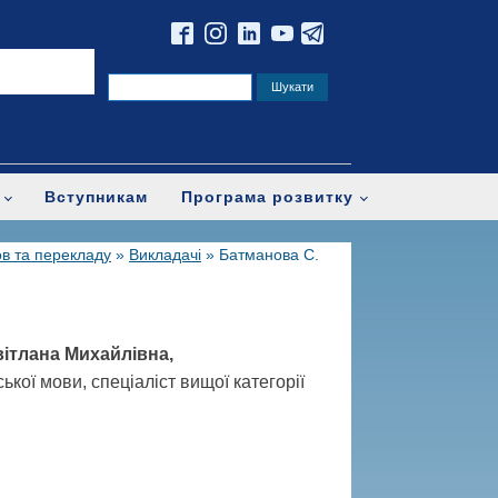
Вступникам
Програма розвитку
в та перекладу
»
Викладачі
»
Батманова С.
ітлана Михайлівна,
ької мови, спеціаліст вищої категорії