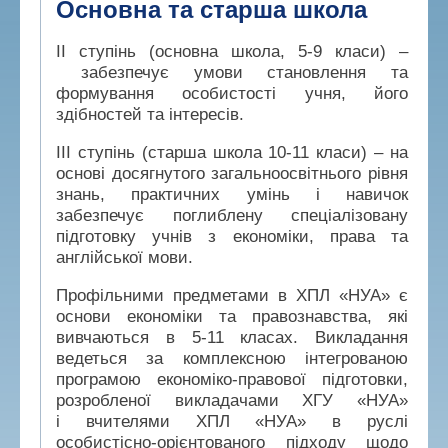
Основна та старша школа
II ступінь (основна школа, 5-9 класи) –
забезпечує умови становлення та
формування особистості учня, його
здібностей та інтересів.
III ступінь (старша школа 10-11 класи) – на
основі досягнутого загальноосвітнього рівня
знань, практичних умінь і навичок
забезпечує поглиблену спеціалізовану
підготовку учнів з економіки, права та
англійської мови.
Профільними предметами в ХПЛ «НУА» є
основи економіки та правознавства, які
вивчаються в 5-11 класах. Викладання
ведеться за комплексною інтегрованою
програмою економіко-правової підготовки,
розробленої викладачами ХГУ «НУА»
і вчителями ХПЛ «НУА» в руслі
особистісно-орієнтованого підходу щодо