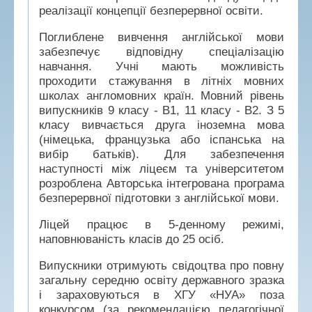
реалізації концепції безперервної освіти.
Поглиблене вивчення англійської мови
забезпечує відповідну спеціалізацію
навчання. Учні мають можливість
проходити стажування в літніх мовних
школах англомовних країн. Мовний рівень
випускників 9 класу - В1, 11 класу - В2. З 5
класу вивчається друга іноземна мова
(німецька, французька або іспанська на
вибір батьків). Для забезпечення
наступності між ліцеєм та університетом
розроблена Авторська інтегрована програма
безперервної підготовки з англійської мови.
Ліцей працює в 5-денному режимі,
наповнюваність класів до 25 осіб.
Випускники отримують свідоцтва про повну
загальну середню освіту державного зразка
і зараховуються в ХГУ «НУА» поза
конкурсом (за рекомендацією педагогічної