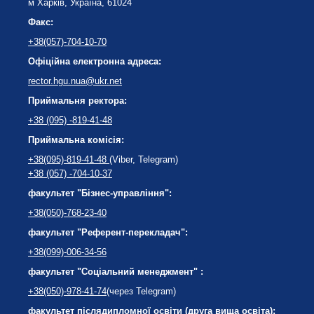
м Харків, Україна, 61024
Факс:
+38(057)-704-10-70
Офіційна електронна адреса:
rector.hgu.nua@ukr.net
Приймальня ректора:
+38 (095) -819-41-48
Приймальна комісія:
+38(095)-819-41-48
(Viber, Telegram)
+38 (057) -704-10-37
факультет "Бізнес-управління":
+38(050)-768-23-40
факультет "Референт-перекладач":
+38(099)-006-34-56
факультет "Соціальний менеджмент" :
+38(050)-978-41-74
(через Telegram)
факультет післядипломної освіти (друга вища освіта):