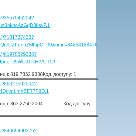
s/j/3557046204?
n3okhcAsGgD3ksvF.1
s/j/7131737433?
QreUZFenhZMlhpQT09&omn=84854188476
s/j/81978329338?
UpqeTJ5WUJTRHlVUT09
ції: 819 7832 9338Код доступу: 1
s/j/86327502004?
v4QcydLmXZE77F8D.1
ренції: 863 2750 2004 Код доступу:
s/j/84069400375?