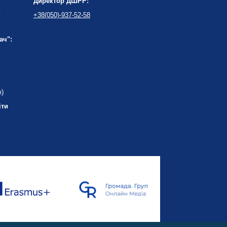
Директор ДШРР:
:
+38(050)-937-52-58
ач":
m)
іти