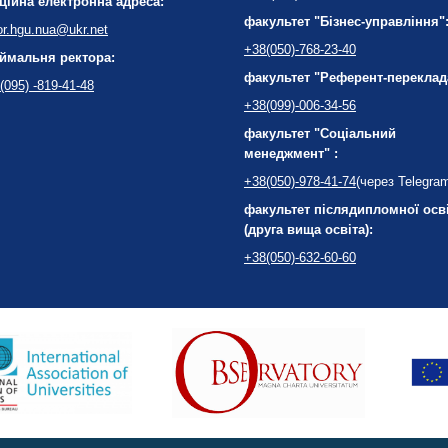
ційна електронна адреса:
факультет "Бізнес-управління"
or.hgu.nua@ukr.net
+38(050)-768-23-40
ймальня ректора:
факультет "Референт-переклад
(095) -819-41-48
+38(099)-006-34-56
факультет "Соціальний
менеджмент" :
+38(050)-978-41-74
(через Telegra
факультет післядипломної осв
(друга вища освіта):
+38(050)-632-60-60