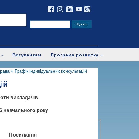
Вступникам
Програма розвитку
права
»
Графік індивідуальних консультацій
ій
боти викладачів
6 навчального року
Посилання