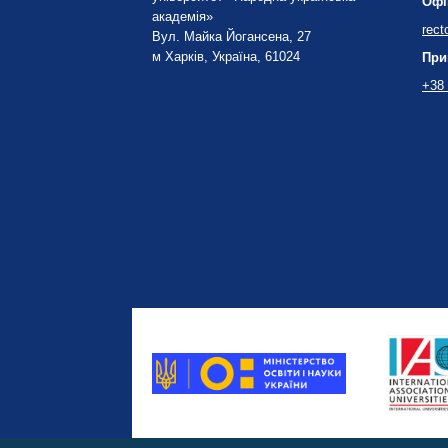
Офі
академія»
rect
Вул. Майка Йогансена, 27
м Харків, Україна, 61024
При
+38 