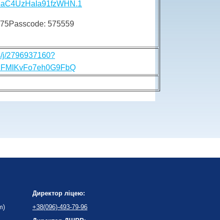
aC4UzHaIa91fzWHN.1
0375Passcode: 575559
s/j/2796937160?
FMIKvFo7eh0G9FbQ
Директор ліцею:
m)
+38(096)-493-79-96