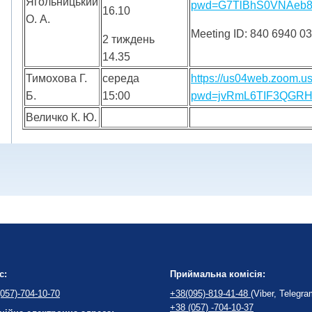
Ягольницький
pwd=G7TlBhS0VNAeb8
16.10
О. А.
Meeting ID: 840 6940 
2 тиждень
14.35
Тимохова Г.
середа
https://us04web.zoom.u
Б.
15:00
pwd=jvRmL6TIF3QGRH
Величко К. Ю.
с:
Приймальна комісія:
057)-704-10-70
+38(095)-819-41-48
(Viber, Telegra
+38 (057) -704-10-37