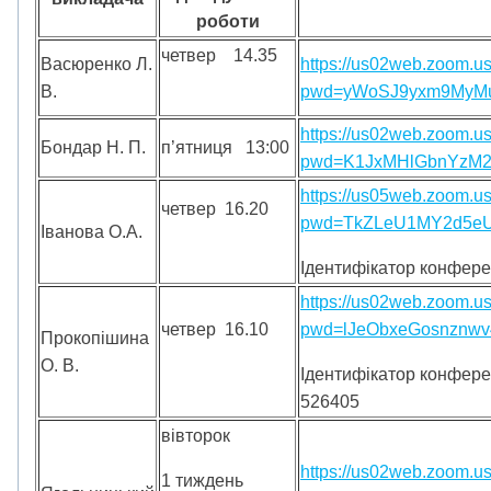
роботи
четвер 14.35
Васюренко Л.
https://us02web.zoom.u
В.
pwd=yWoSJ9yxm9MyMu
https://us02web.zoom.u
Бондар Н. П.
п’ятниця 13:00
pwd=K1JxMHlGbnYzM2
https://us05web.zoom.u
четвер 16.20
pwd=TkZLeU1MY2d5e
Іванова О.А.
Ідентифікатор конферен
https://us02web.zoom.u
четвер 16.10
pwd=lJeObxeGosnznw
Прокопішина
О. В.
Ідентифікатор конфе
526405
вівторок
https://us02web.zoom.u
1 тиждень