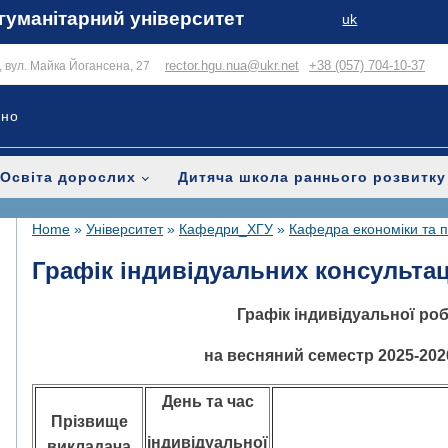
гуманітарний університет
uk
rector.hgu.nua@ukr.net
+38 (057) 704-10-37
в, вул. Майка Йогансена, 27
ьно
Освіта дорослих
Дитяча школа раннього розвитку
Home
»
Університет
»
Кафедри_ХГУ
»
Кафедра економіки та 
Графік індивідуальних консультац
Графік індивідуальної ро
на весняний семестр 2025-202
День та час
Прізвище
індивідуальної
викладача