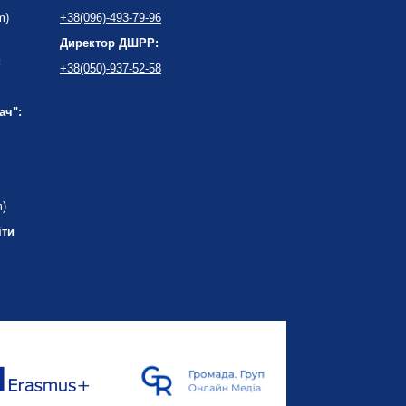
m)
+38(096)-493-79-96
Директор ДШРР:
:
+38(050)-937-52-58
ач":
m)
іти