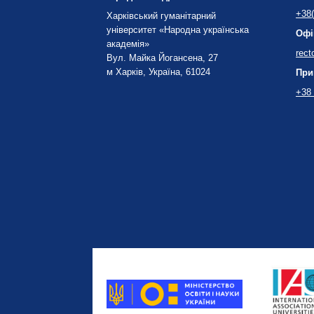
+38(
Харківський гуманітарний
університет «Народна українська
Офі
академія»
rect
Вул. Майка Йогансена, 27
м Харків, Україна, 61024
При
+38 