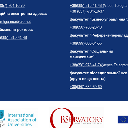
057)-704-10-70
+38(095)-819-41-48
(Viber, Telegra
+38 (057) -704-10-37
ційна електронна адреса:
факультет "Бізнес-управління"
or.hgu.nua@ukr.net
+38(050)-768-23-40
ймальня ректора:
факультет "Референт-переклад
(095) -819-41-48
+38(099)-006-34-56
факультет "Соціальний
менеджмент" :
+38(050)-978-41-74
(через Telegra
факультет післядипломної осв
(друга вища освіта):
+38(050)-632-60-60