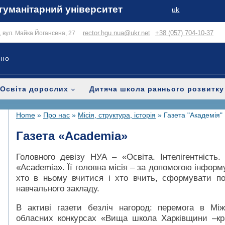
гуманітарний університет
uk
rector.hgu.nua@ukr.net
+38 (057) 704-10-37
в, вул. Майка Йогансена, 27
ьно
Освіта дорослих
Дитяча школа раннього розвитку
Home
»
Про нас
»
Місія, структура, історія
»
Газета "Академія"
Газета «Academia»
Головного девізу НУА – «Освіта. Інтелігентність
«Academia». Її головна місія – за допомогою інформ
хто в ньому вчитися і хто вчить, сформувати по
навчального закладу.
В активі газети безліч нагород: перемога в Між
обласних конкурсах «Вища школа Харківщини –кра