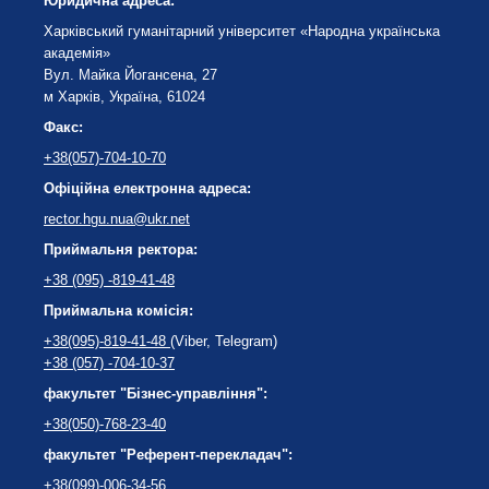
Юридична адреса:
Харківський гуманітарний університет «Народна українська
академія»
Вул. Майка Йогансена, 27
м Харків, Україна, 61024
Факс:
+38(057)-704-10-70
Офіційна електронна адреса:
rector.hgu.nua@ukr.net
Приймальня ректора:
+38 (095) -819-41-48
Приймальна комісія:
+38(095)-819-41-48
(Viber, Telegram)
+38 (057) -704-10-37
факультет "Бізнес-управління":
+38(050)-768-23-40
факультет "Референт-перекладач":
+38(099)-006-34-56