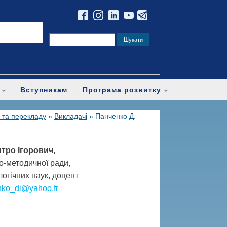
Вступникам
Програма розвитку
 та перекладу
»
Викладачі
»
Панченко Д.
тро Ігорович,
о-методичної ради,
огічних наук, доцент
ko_di@yahoo.fr