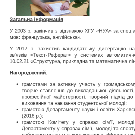
Загальна інформація
У 2003 р. закінчив з відзнакою ХГУ «НУА» за спеці
мов: французька, англійська».
У 2012 р. захистив кандидатську дисертацію н
зв'язків <Текст-Реферат> у системах автоматичн
10.02.21 «Структурна, прикладна та математична лін
Нагороджений:
грамотами за активну участь у громадськом
творче ставлення до викладацької діяльності
професійної майстерності, творчий підхід до
виховання та навчання студентської молоді;
грамотою Департаменту науки і освіти Харківсь
(2016 р.);
грамотою Комітету у справах сім’ї, молод
Департаменту у справах сім’ї, молоді та спорту
районного етапу міського конкурсу «Молода лю