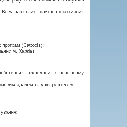
Всеукраїнських науково-практичних
програм (Cattools);
янс м. Харків).
мп’ютерних технологій в освітньому
між викладачем та університетом.
гування;