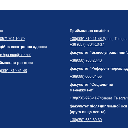
с:
Приймальна комісія:
057)-704-10-70
+38(095)-819-41-48
(Viber, Telegra
+38 (057) -704-10-37
ційна електронна адреса:
факультет "Бізнес-управління"
or.hgu.nua@ukr.net
+38(050)-768-23-40
ймальня ректора:
факультет "Референт-переклад
(095) -819-41-48
+38(099)-006-34-56
факультет "Соціальний
менеджмент" :
+38(050)-978-41-74
(через Telegra
факультет післядипломної осв
(друга вища освіта):
+38(050)-632-60-60