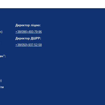
Директор ліцею:
m)
+38(096)-493-79-96
Директор ДШРР:
:
+38(050)-937-52-58
ач":
m)
іти