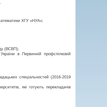
.
математики ХГУ «НУА»;
ду (ВСВП);
 України в Первинній профспілковій
адацьких спеціальностей (2016-2019
ерситетів, які готують перекладачів