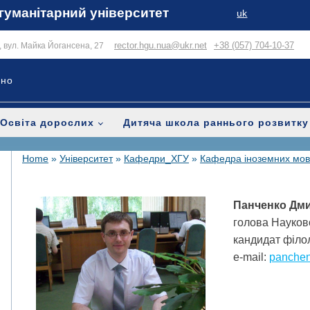
гуманітарний університет
uk
rector.hgu.nua@ukr.net
+38 (057) 704-10-37
в, вул. Майка Йогансена, 27
ьно
Освіта дорослих
Дитяча школа раннього розвитку
Home
»
Університет
»
Кафедри_ХГУ
»
Кафедра іноземних мов
Панченко Дми
голова Науков
кандидат філол
e-mail:
panchen