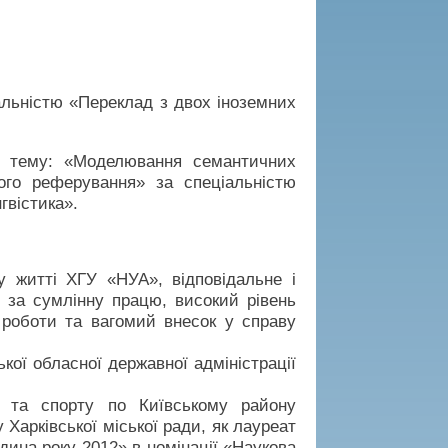
альністю «Переклад з двох іноземних
а тему: «Моделювання семантичних
ого реферування» за спеціальністю
гвістика».
у житті ХГУ «НУА», відповідальне і
, за сумлінну працю, високий рівень
 роботи та вагомий внесок у справу
кої обласної державної адміністрації
і та спорту по Київському району
 Харківської міської ради, як лауреат
дина року 2012» в номінації «Наукова