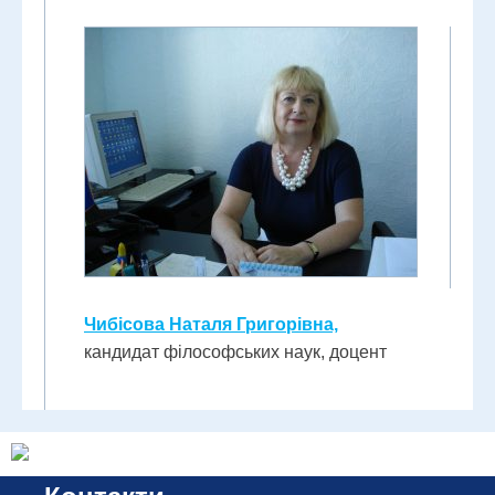
Чибісова Наталя Григорівна,
кандидат філософських наук, доцент