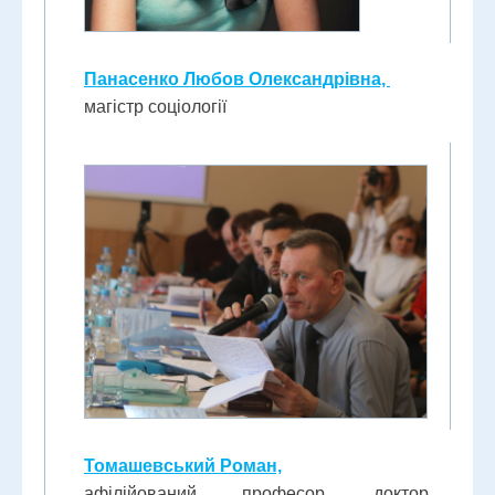
Панасенко Любов Олександрівна,
магістр соціології
Томашевський Роман,
афілійований професор, доктор