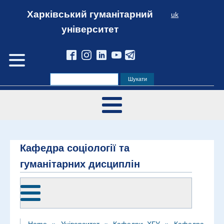
Харківський гуманітарний
uk
університет
Кафедра соціології та
гуманітарних дисциплін
Home
»
Університет
»
Кафедри_ХГУ
»
Кафедра