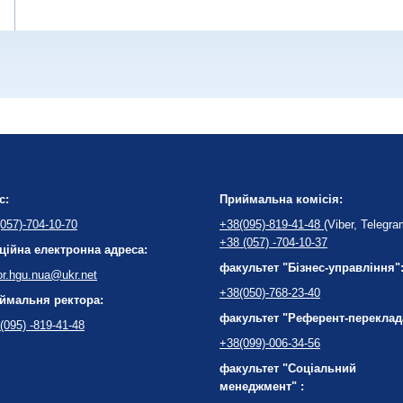
с:
Приймальна комісія:
057)-704-10-70
+38(095)-819-41-48
(Viber, Telegra
+38 (057) -704-10-37
ційна електронна адреса:
факультет "Бізнес-управління"
or.hgu.nua@ukr.net
+38(050)-768-23-40
ймальня ректора:
факультет "Референт-переклад
(095) -819-41-48
+38(099)-006-34-56
факультет "Соціальний
менеджмент" :