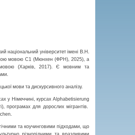
кий національний університет імені В.Н.
ькою мовою C1 (Мюнхен (ФРН), 2025), а
 мовою (Харків, 2017). Є мовним та
ами.
цької мови та дискурсивного аналізу.
ах у Німеччині, курсах Alphabetisierung
і), програмах для дорослих мігрантів.
chen.
логічними та коучинговими підходами, що
ультурно різнорідними та вразливими