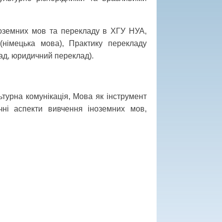
оземних мов та перекладу в ХГУ НУА,
(німецька мова), Практику перекладу
ад, юридичний переклад).
ьтурна комунікація, Мова як інструмент
тичні аспекти вивчення іноземних мов,