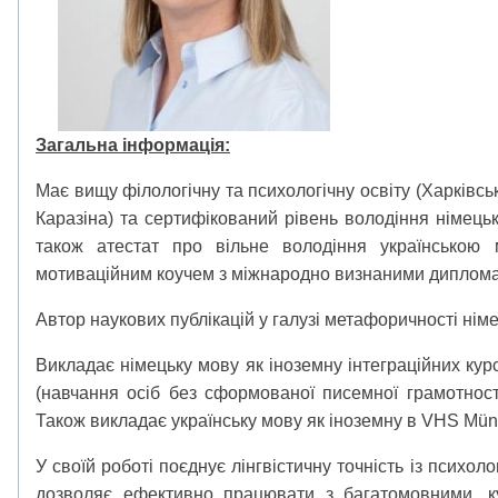
Загальна інформація:
Має вищу філологічну та психологічну освіту (Харківсь
Каразіна) та сертифікований рівень володіння німец
також атестат про вільне володіння українською
мотиваційним коучем з міжнародно визнаними диплом
Автор наукових публікацій у галузі метафоричності німе
Викладає німецьку мову як іноземну інтеграційних курс
(навчання осіб без сформованої писемної грамотност
Також викладає українську мову як іноземну в VHS Mün
У своїй роботі поєднує лінгвістичну точність із психо
дозволяє ефективно працювати з багатомовними, к