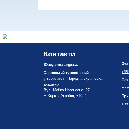
Контакти
Фак
Юридична адреса:
+38(
Харківський гуманітарний
університет «Народна українська
Офі
академія»
rect
Вул. Майка Йогансена, 27
м Харків, Україна, 61024
При
+38 