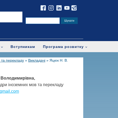
Вступникам
Програма розвитку
 та перекладу
»
Викладачі
»
Яцюк Н. В.
 Володимирівна,
дри іноземних мов та перекладу
@gmail.com