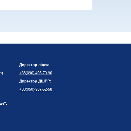
Директор ліцею:
m)
+38(096)-493-79-96
Директор ДШРР:
:
+38(050)-937-52-58
ач":