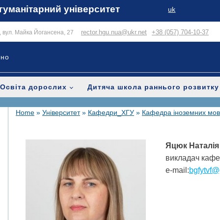
гуманітарний університет
uk
rector.hgu.nua@ukr.net
+38 (057) 704-10-37
в, вул. Майка Йогансена, 27
ьно
Освіта дорослих
Дитяча школа раннього розвитку
Home
»
Університет
»
Кафедри_ХГУ
»
Кафедра іноземних мов
Яцюк Наталія
викладач кафе
e-mail:
bgfytvf