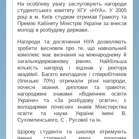
На особливу увагу заслуговують нагороди
студентського комітету ХГУ «НУА». У 2005
році в м. Київ студком отримав Грамоту та
Премію Кабінету Міністрів України за внесок
молоді в розбудову держави.
Нагороди та досягнення НУА дозволяють
зробити висновок про те, що навчальний
комплекс має визнання на міжнародному й
загальнодержавному рівнях. Найбільша
кількість нагород і відзнак у ректора
академії. Багато викладачів і співробітників
(близько 70%) отримали різні нагороди,
почесні звання, дипломи та грамоти;
нагороджені знаками «Відмінник освіти
України» та «За розбудову освіти», є
володарями почесних знаків Міністерства
освіти та науки України імені В.
Сухомлинського, С . Русової та ін.
Щороку студенти та школярі отримують
іменні стипендії мера, програми