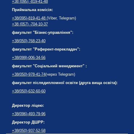
+38 (095) -819-41-48
Приймальна комісія:
+38(095)-819-41-48
(Viber, Telegram)
+38 (057) -704-10-37
факультет "Бізнес-управління":
+38(050)-768-23-40
факультет "Референт-перекладач":
+38(099)-006-34-56
факультет "Соціальний менеджмент" :
+38(050)-978-41-74
(через Telegram)
факультет післядипломної освіти (друга вища освіта):
+38(050)-632-60-60
Директор ліцею:
+38(096)-493-79-96
Директор ДШРР:
+38(050)-937-52-58