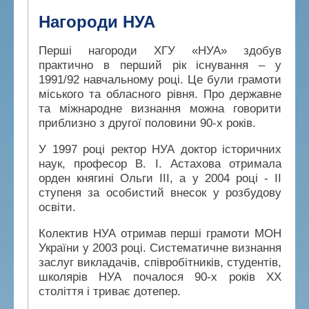
Нагороди НУА
Перші нагороди ХГУ «НУА» здобув
практично в перший рік існування – у
1991/92 навчальному році. Це були грамоти
міського та обласного рівня. Про державне
та міжнародне визнання можна говорити
приблизно з другої половини 90-х років.
У 1997 році ректор НУА доктор історичних
наук, професор В. І. Астахова отримала
орден княгині Ольги III, а у 2004 році - II
ступеня за особистий внесок у розбудову
освіти.
Колектив НУА отримав перші грамоти МОН
України у 2003 році. Систематичне визнання
заслуг викладачів, співробітників, студентів,
школярів НУА почалося 90-х років ХХ
століття і триває дотепер.