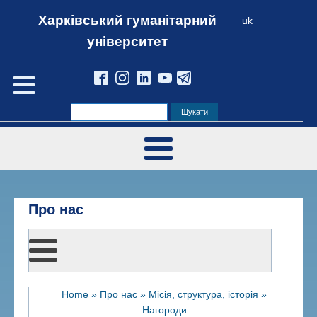
Харківський гуманітарний
uk
університет
Про нас
Home
»
Про нас
»
Місія, структура, історія
»
Нагороди