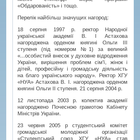
«Обдарованість» і тощо.
Перелік найбільш значущих нагород:
18 серпня 1997 р. ректор Народної
української академії В. І Астахова
нагороджена орденом княгині Ольги III
ступеня (під номером №1) за великий
«...особистий внесок у духовне відродження
України, вирішення проблем сім'ї, жінок і
дітей, професійну і громадську діяльність
на благо українського народу». Ректор ХГУ
«НУА» Астахова В. І. нагороджена орденом
княгині Ольги II ступеня. 21 серпня 2004 р.
12 листопада 2003 р. колектив академії
нагороджено Почесною грамотою Кабінету
Міністрів України.
23 червня 2005 р студентський комітет
громадської молодіжної організації
«Студентський союз ХГУ «НУА» став