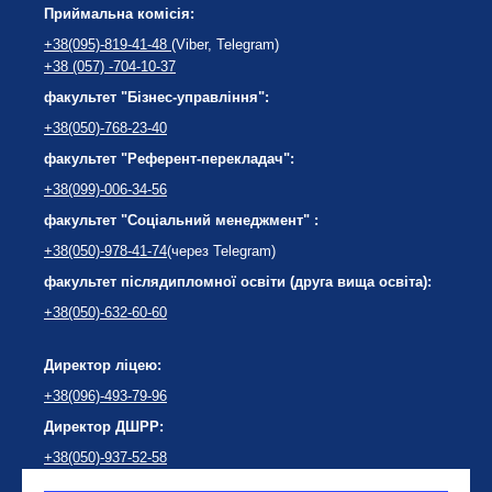
Приймальна комісія:
+38(095)-819-41-48
(Viber, Telegram)
+38 (057) -704-10-37
факультет "Бізнес-управління":
+38(050)-768-23-40
факультет "Референт-перекладач":
+38(099)-006-34-56
факультет "Соціальний менеджмент" :
+38(050)-978-41-74
(через Telegram)
факультет післядипломної освіти (друга вища освіта):
+38(050)-632-60-60
Директор ліцею:
+38(096)-493-79-96
Директор ДШРР:
+38(050)-937-52-58