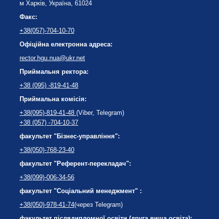
м Харків, Україна, 61024
Факс:
+38(057)-704-10-70
Офіційна електронна адреса:
rector.hgu.nua@ukr.net
Приймальня ректора:
+38 (095) -819-41-48
Приймальна комісія:
+38(095)-819-41-48
(Viber, Telegram)
+38 (057) -704-10-37
факультет "Бізнес-управління":
+38(050)-768-23-40
факультет "Референт-перекладач":
+38(099)-006-34-56
факультет "Соціальний менеджмент" :
+38(050)-978-41-74
(через Telegram)
факультет післядипломної освіти (друга вища освіта):