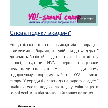
20.11.2020
Слова подяки академії
Уже декілька років поспіль академія співпрацює
з дитячими таборами, які увійшли до Федерації
дитячих таборів «Час дитинства». Цього літа, у
серпні, студенти НУА вперше працювали
педагогами-організаторами в дитячому
оздоровчому творчому таборі «YO! – smart
camp». У середині листопада на адресу академії
надішли слова подяки за плідну співпрацю в
галузі освіти та підготовку найкращих вожатих.
Детальніше