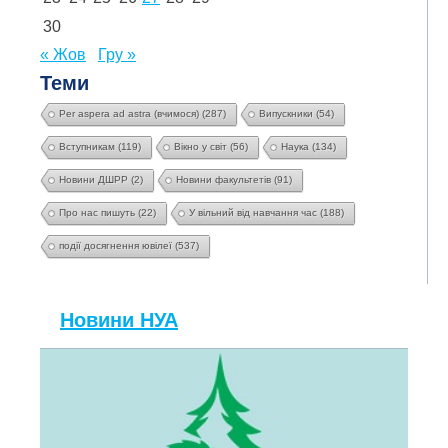
30
« Жов
Гру »
Теми
Per aspera ad astra (вчимося)
(287)
Випускники
(54)
Вступникам
(119)
Вікно у світ
(56)
Наука
(134)
Новини ДШРР
(2)
Новини факультетів
(91)
Про нас пишуть
(22)
У вільний від навчання час
(188)
події досягнення ювілеї
(537)
Новини НУА