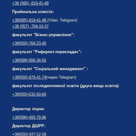
+38 (095) -819-41-48
Приймальна комісія:
+38(095)-819-41-48
(Viber, Telegram)
+38 (057) -704-10-37
факультет "Бізнес-управління":
+38(050)-768-23-40
факультет "Референт-перекладач":
+38(099)-006-34-56
факультет "Соціальний менеджмент" :
+38(050)-978-41-74
(через Telegram)
факультет післядипломної освіти (друга вища освіта):
+38(050)-632-60-60
Директор ліцею:
+38(096)-493-79-96
Директор ДШРР:
+38(050)-937-52-58