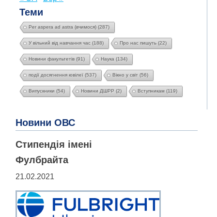
Теми
Per aspera ad astra (вчимося)
(287)
У вільний від навчання час
(188)
Про нас пишуть
(22)
Новини факультетів
(91)
Наука
(134)
події досягнення ювілеї
(537)
Вікно у світ
(56)
Випускники
(54)
Новини ДШРР
(2)
Вступникам
(119)
Новини ОВС
Стипендія імені
Фулбрайта
21.02.2021