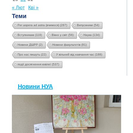
« Лют
Кві »
Теми
Per aspera ad astra (вчимося)
(287)
Випускники
(54)
Вступникам
(119)
Вікно у світ
(56)
Наука
(134)
Новини ДШРР
(2)
Новини факультетів
(91)
Про нас пишуть
(22)
У вільний від навчання час
(188)
події досягнення ювілеї
(537)
Новини НУА