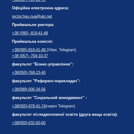
Офіційна електронна адреса:
rector.hgu.nua@ukr.net
Приймальня ректора:
+38 (095) -819-41-48
Приймальна комісія:
+38(095)-819-41-48
(Viber, Telegram)
+38 (057) -704-10-37
факультет "Бізнес-управління":
+38(050)-768-23-40
факультет "Референт-перекладач":
+38(099)-006-34-56
факультет "Соціальний менеджмент" :
+38(050)-978-41-74
(через Telegram)
факультет післядипломної освіти (друга вища освіта):
+38(050)-632-60-60