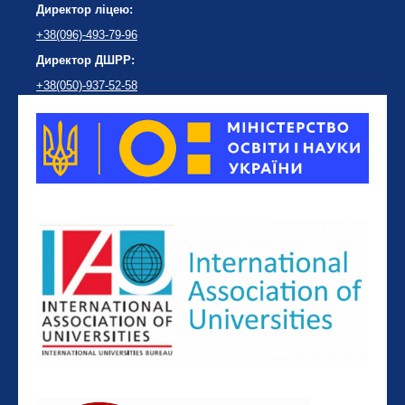
Директор ліцею:
+38(096)-493-79-96
Директор ДШРР:
+38(050)-937-52-58