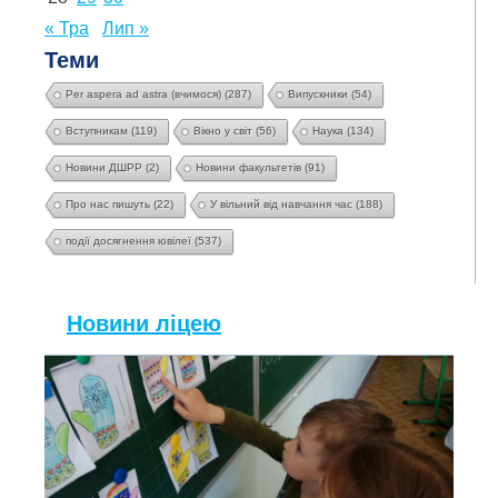
« Тра
Лип »
Теми
Per aspera ad astra (вчимося)
(287)
Випускники
(54)
Вступникам
(119)
Вікно у світ
(56)
Наука
(134)
Новини ДШРР
(2)
Новини факультетів
(91)
Про нас пишуть
(22)
У вільний від навчання час
(188)
події досягнення ювілеї
(537)
Новини ліцею