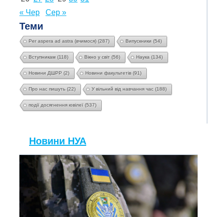
« Чер
Сер »
Теми
Per aspera ad astra (вчимося)
(287)
Випускники
(54)
Вступникам
(118)
Вікно у світ
(56)
Наука
(134)
Новини ДШРР
(2)
Новини факультетів
(91)
Про нас пишуть
(22)
У вільний від навчання час
(188)
події досягнення ювілеї
(537)
Новини НУА