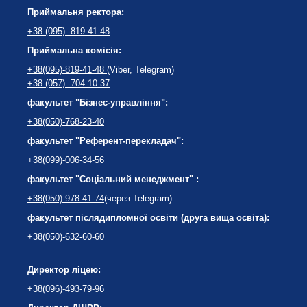
Приймальня ректора:
+38 (095) -819-41-48
Приймальна комісія:
+38(095)-819-41-48
(Viber, Telegram)
+38 (057) -704-10-37
факультет "Бізнес-управління":
+38(050)-768-23-40
факультет "Референт-перекладач":
+38(099)-006-34-56
факультет "Соціальний менеджмент" :
+38(050)-978-41-74
(через Telegram)
факультет післядипломної освіти (друга вища освіта):
+38(050)-632-60-60
Директор ліцею:
+38(096)-493-79-96