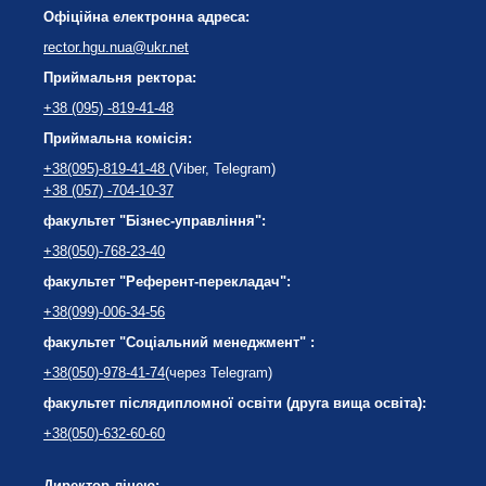
Офіційна електронна адреса:
rector.hgu.nua@ukr.net
Приймальня ректора:
+38 (095) -819-41-48
Приймальна комісія:
+38(095)-819-41-48
(Viber, Telegram)
+38 (057) -704-10-37
факультет "Бізнес-управління":
+38(050)-768-23-40
факультет "Референт-перекладач":
+38(099)-006-34-56
факультет "Соціальний менеджмент" :
+38(050)-978-41-74
(через Telegram)
факультет післядипломної освіти (друга вища освіта):
+38(050)-632-60-60
Директор ліцею: