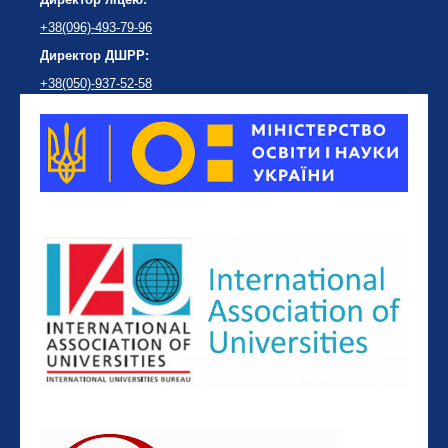
+38(096)-493-79-96
Директор ДШРР:
+38(050)-937-52-58