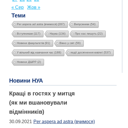
« Сер
Жов »
Теми
Per aspera ad astra (вчимося)
(287)
Випускники
(54)
Вступникам
(117)
Наука
(134)
Про нас пишуть
(22)
Новини факультетів
(91)
Вікно у світ
(56)
У вільний від навчання час
(188)
події досягнення ювілеї
(537)
Новини ДШРР
(2)
Новини НУА
Кращі в гостях у митця
(як ми вшановували
відмінників)
30.09.2021
Per aspera ad astra (вчимося)