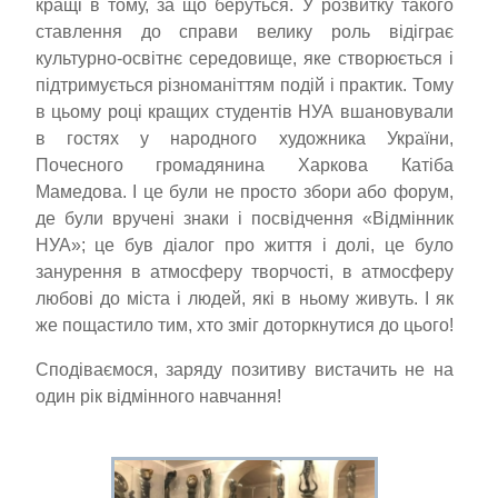
кращі в тому, за що беруться. У розвитку такого
ставлення до справи велику роль відіграє
культурно-освітнє середовище, яке створюється і
підтримується різноманіттям подій і практик. Тому
в цьому році кращих студентів НУА вшановували
в гостях у народного художника України,
Почесного громадянина Харкова Катіба
Мамедова. І це були не просто збори або форум,
де були вручені знаки і посвідчення «Відмінник
НУА»; це був діалог про життя і долі, це було
занурення в атмосферу творчості, в атмосферу
любові до міста і людей, які в ньому живуть. І як
же пощастило тим, хто зміг доторкнутися до цього!
Сподіваємося, заряду позитиву вистачить не на
один рік відмінного навчання!