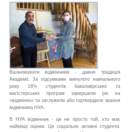
Вшановувати відмінників - давня традиція
Академії. За підсумками минулого навчального
року 18% студентів бакалаврських та
магістерських програм завершили рік на
«відмінно» та заслужили або підтвердили звання
відмінника НУА.
В НУА відмінник - це не просто той, хто має
найвищі оцінки. Це соціально активні студенти,