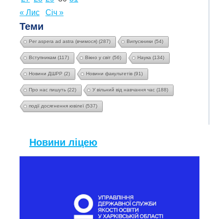
« Лис
Січ »
Теми
Per aspera ad astra (вчимося)
(287)
Випускники
(54)
Вступникам
(117)
Вікно у світ
(56)
Наука
(134)
Новини ДШРР
(2)
Новини факультетів
(91)
Про нас пишуть
(22)
У вільний від навчання час
(188)
події досягнення ювілеї
(537)
Новини ліцею