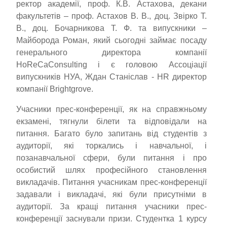
ректор академії, проф. К.В. Астахова, декани
факультетів – проф. Астахов В. В., доц. Звірко Т.
В., доц. Бочарникова Т. Ф. та випускники –
Майборода Роман, який сьогодні займає посаду
генерального директора компанії
HoReCaConsulting і є головою Ассоціації
випускників НУА, Ждан Станіслав - НR директор
компанії Brightgrove.
Учасники прес-конференції, як на справжньому
екзамені, тягнули білети та відповідали на
питання. Багато було запитань від студентів з
аудиторії, які торкались і навчальної, і
позанавчальної сфери, були питання і про
особистий шлях професійного становлення
викладачів. Питання учасникам прес-конференції
задавали і викладачі, які були присутніми в
аудиторії. За кращі питання учасники прес-
конференції заснували призи. Студентка 1 курсу