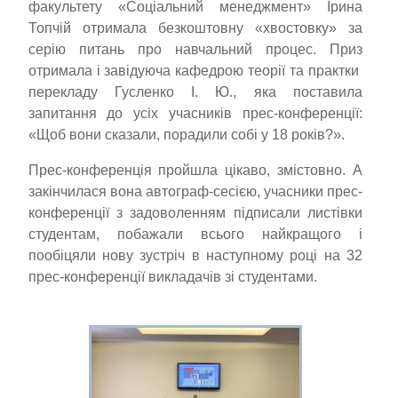
факультету «Соціальний менеджмент» Ірина
Топчій отримала безкоштовну «хвостовку» за
серію питань про навчальний процес. Приз
отримала і завідуюча кафедрою теорії та практки
перекладу Гусленко І. Ю., яка поставила
запитання до усіх учасників прес-конференції:
«Щоб вони сказали, порадили собі у 18 років?».
Прес-конференція пройшла цікаво, змістовно. А
закінчилася вона автограф-сесією, учасники прес-
конференції з задоволенням підписали листівки
студентам, побажали всього найкращого і
пообіцяли нову зустріч в наступному році на 32
прес-конференції викладачів зі студентами.