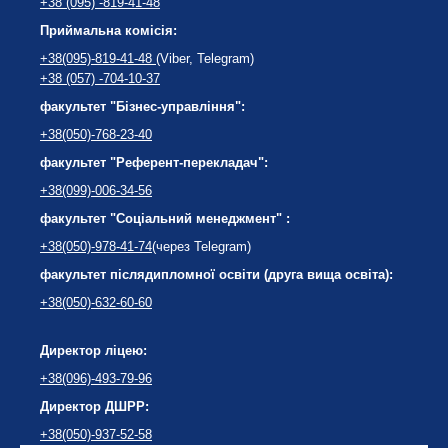
+38 (095) -819-41-48
Приймальна комісія:
+38(095)-819-41-48
(Viber, Telegram)
+38 (057) -704-10-37
факультет "Бізнес-управління":
+38(050)-768-23-40
факультет "Референт-перекладач":
+38(099)-006-34-56
факультет "Соціальний менеджмент" :
+38(050)-978-41-74
(через Telegram)
факультет післядипломної освіти (друга вища освіта):
+38(050)-632-60-60
Директор ліцею:
+38(096)-493-79-96
Директор ДШРР:
+38(050)-937-52-58