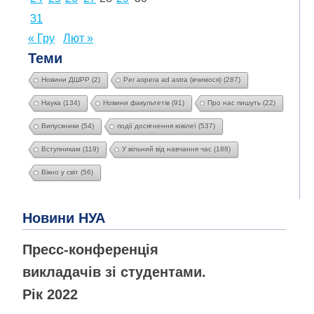
31
« Гру
Лют »
Теми
Новини ДШРР
(2)
Per aspera ad astra (вчимося)
(287)
Наука
(134)
Новини факультетів
(91)
Про нас пишуть
(22)
Випускники
(54)
події досягнення ювілеї
(537)
Вступникам
(119)
У вільний від навчання час
(188)
Вікно у світ
(56)
Новини НУА
Пресс-конференція
викладачів зі студентами.
Рік 2022