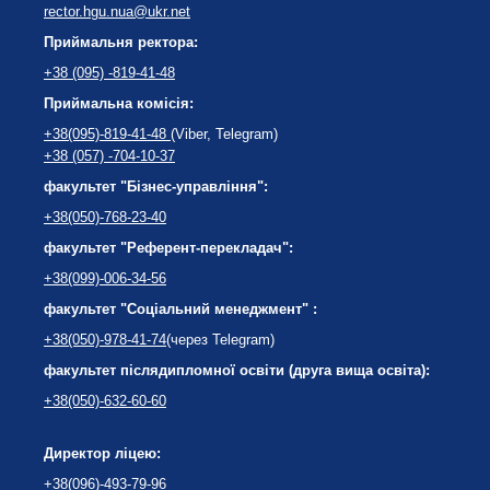
rector.hgu.nua@ukr.net
Приймальня ректора:
+38 (095) -819-41-48
Приймальна комісія:
+38(095)-819-41-48
(Viber, Telegram)
+38 (057) -704-10-37
факультет "Бізнес-управління":
+38(050)-768-23-40
факультет "Референт-перекладач":
+38(099)-006-34-56
факультет "Соціальний менеджмент" :
+38(050)-978-41-74
(через Telegram)
факультет післядипломної освіти (друга вища освіта):
+38(050)-632-60-60
Директор ліцею:
+38(096)-493-79-96