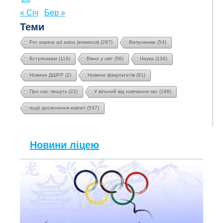
« Січ
Бер »
Теми
Per aspera ad astra (вчимося)
(287)
Випускники
(54)
Вступникам
(119)
Вікно у світ
(56)
Наука
(134)
Новини ДШРР
(2)
Новини факультетів
(91)
Про нас пишуть
(22)
У вільний від навчання час
(188)
події досягнення ювілеї
(537)
Новини ліцею