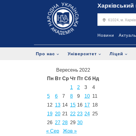
Харківський 
61024, м. Харкі
Новини
Актуал
Про нас
Університет
Ліцей
Вересень 2022
Пн
Вт
Ср
Чт
Пт
Сб
Нд
1
2
3
4
5
6
7
8
9
10
11
12
13
14
15
16
17
18
19
20
21
22
23
24
25
26
27
28
29
30
« Сер
Жов »