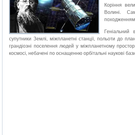
Коріння вели
Волині. Са
походженням
Геніальний 
супутники Землі, міжпланетні станції, польоти до план
грандіозні поселення людей у міжпланетному простор
космосі, небачені по оснащенню орбітальні наукові бази