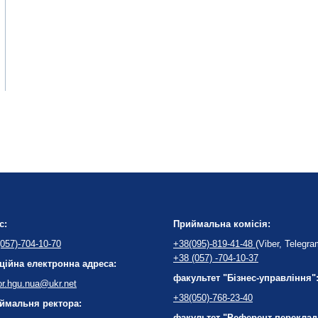
с:
Приймальна комісія:
057)-704-10-70
+38(095)-819-41-48
(Viber, Telegra
+38 (057) -704-10-37
ційна електронна адреса:
факультет "Бізнес-управління"
or.hgu.nua@ukr.net
+38(050)-768-23-40
ймальня ректора:
факультет "Референт-переклад