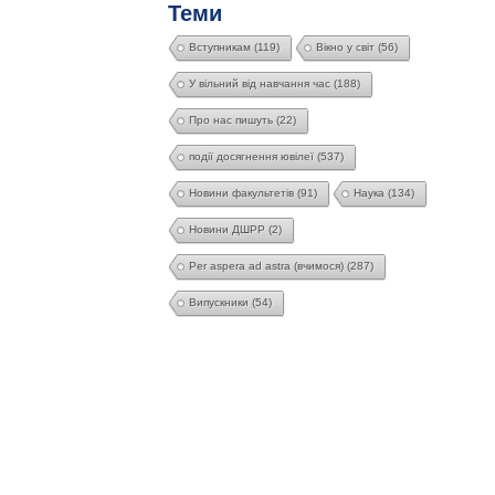
Теми
Вступникам
(119)
Вікно у світ
(56)
У вільний від навчання час
(188)
Про нас пишуть
(22)
події досягнення ювілеї
(537)
Новини факультетів
(91)
Наука
(134)
Новини ДШРР
(2)
Per aspera ad astra (вчимося)
(287)
Випускники
(54)