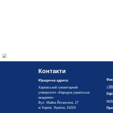
Контакти
Фак
Юридична адреса:
+38(
Харківський гуманітарний
університет «Народна українська
Офі
академія»
rect
Вул. Майка Йогансена, 27
м Харків, Україна, 61024
При