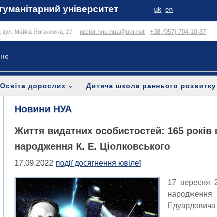
гуманітарний університет
uk
en
rector.hgu.nua@ukr.net
+38 (057) 704-10-37
в, вул. Майка Йогансена, 27
ьно
Освіта дорослих
Дитяча школа раннього розвитку
Новини НУА
Життя видатних особистостей: 165 років 
народження К. Е. Ціолковського
17.09.2022
події досягнення ювілеї
17 вересня 2
народження 
Едуардовича 