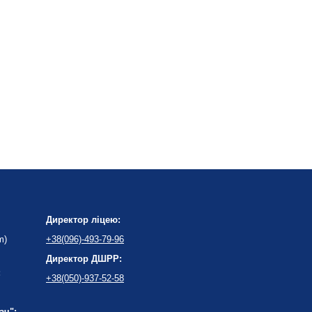
Директор ліцею:
m)
+38(096)-493-79-96
Директор ДШРР:
:
+38(050)-937-52-58
ач":