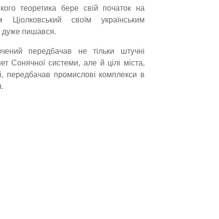
кого теоретика бере свій початок на
м Ціолковський своїм українським
 дуже пишався.
вчений передбачав не тільки штучні
ет Сонячної системи, але й цілі міста,
і, передбачав промислові комплекси в
.