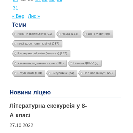
31
« Вер
Лис »
Теми
Новини факультетів
(91)
Наука
(134)
Вікно у світ
(56)
події досягнення ювілеї
(537)
Per aspera ad astra (вчимося)
(287)
У вільний від навчання час
(188)
Новини ДШРР
(2)
Вступникам
(118)
Випускники
(54)
Про нас пишуть
(22)
Новини ліцею
Літературна екскурсія у 8-
А класі
27.10.2022