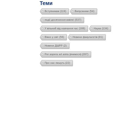
Теми
Вступникам
(119)
Випускники
(54)
події досягнення ювілеї
(537)
У вільний від навчання час
(188)
Наука
(134)
Вікно у світ
(56)
Новини факультетів
(91)
Новини ДШРР
(2)
Per aspera ad astra (вчимося)
(287)
Про нас пишуть
(22)