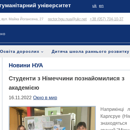
гуманітарний університет
uk
en
rector.hgu.nua@ukr.net
+38 (057) 704-10-37
в, вул. Майка Йогансена, 27
ьно
Освіта дорослих
Дитяча школа раннього розвитку
Новини НУА
Студенти з Німеччини познайомилися з
академією
16.11.2022
Окно в мир
Наприкінці л
Карлсруе (Ні
знаходяться