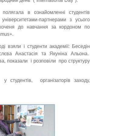
родний день" ("International Day").
 полягала в ознайомленні студентів
 університетами-партнерами з усього
охоченя до навчання за кордоном по
smus+.
оді взяли і студенти академії: Беседін
слєва Анастасія та Якуніна Альона.
а, показали і розповіли про структуру
у студентів, організаторів заходу,