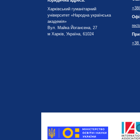
Юридична адреса:
+38(
Харківський гуманітарний
університет «Народна українська
Офі
академія»
rect
Вул. Майка Йогансена, 27
м Харків, Україна, 61024
При
+38 