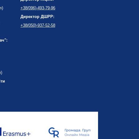
m)
+38(096)-493-79-96
Директор ДШРР:
:
+38(050)-937-52-58
ач":
m)
іти