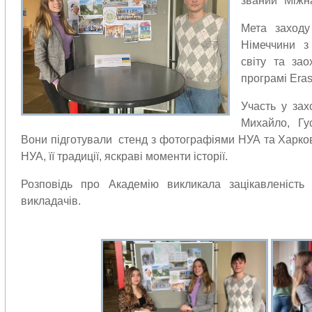
званий "Міжна
Мета заходу
Німеччини з
світу та за
програмі Era
Участь у зах
Михайло, Гу
Вони підготували стенд з фотографіями НУА та Харков
НУА, її традиції, яскраві моменти історії.
Розповідь про Академію викликала зацікавленість 
викладачів.