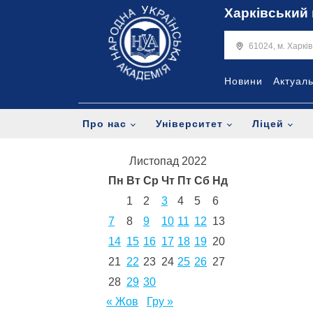
Харківський 
61024, м. Харкі
Новини
Актуал
Про нас
Університет
Ліцей
Листопад 2022
Пн
Вт
Ср
Чт
Пт
Сб
Нд
1
2
3
4
5
6
7
8
9
10
11
12
13
14
15
16
17
18
19
20
21
22
23
24
25
26
27
28
29
30
« Жов
Гру »