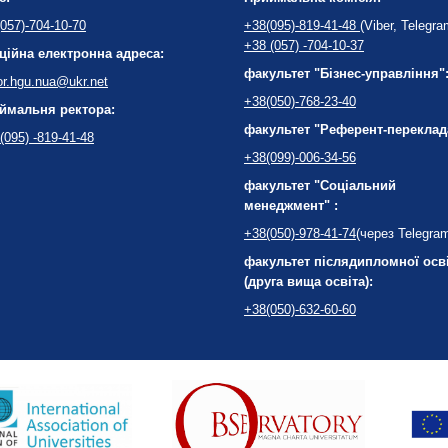
057)-704-10-70
+38(095)-819-41-48
(Viber, Telegra
+38 (057) -704-10-37
ційна електронна адреса:
факультет "Бізнес-управління"
or.hgu.nua@ukr.net
+38(050)-768-23-40
ймальня ректора:
факультет "Референт-переклад
(095) -819-41-48
+38(099)-006-34-56
факультет "Соціальний
менеджмент" :
+38(050)-978-41-74
(через Telegra
факультет післядипломної осв
(друга вища освіта):
+38(050)-632-60-60