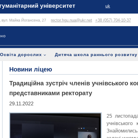
гуманітарний університет
uk
rector.hgu.nua@ukr.net
+38 (057) 704-10-37
в, вул. Майка Йогансена, 27
ьно
Освіта дорослих
Дитяча школа раннього розвитку
Новини ліцею
Традиційна зустріч членів учнівського ко
представниками ректорату
29.11.2022
25 листопада
учнівського 
Знайомились