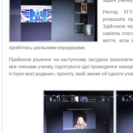
задачі учкому
Ректор ХГ
розказала пр
Здійснили ві
навіяла спог
життя, всім 
пробігтись шкільними коридорами.
Прийняли рішення на наступному засіданні визначитис
між членами учкому, підготувати ідеї проведення новоріч
Історія моєї родини», проєкту, який зможе об’єднати учнів