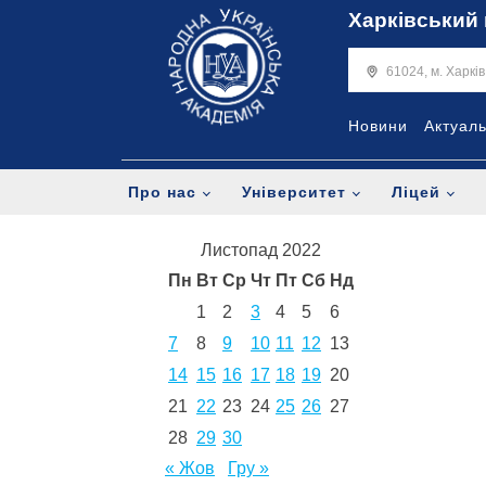
Харківський 
61024, м. Харкі
Новини
Актуал
Про нас
Університет
Ліцей
Листопад 2022
Пн
Вт
Ср
Чт
Пт
Сб
Нд
1
2
3
4
5
6
7
8
9
10
11
12
13
14
15
16
17
18
19
20
21
22
23
24
25
26
27
28
29
30
« Жов
Гру »