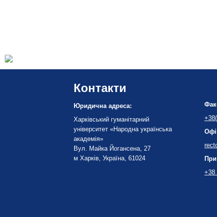
Контакти
Фак
Юридична адреса:
+38(
Харківський гуманітарний
університет «Народна українська
Офі
академія»
rect
Вул. Майка Йогансена, 27
м Харків, Україна, 61024
При
+38 