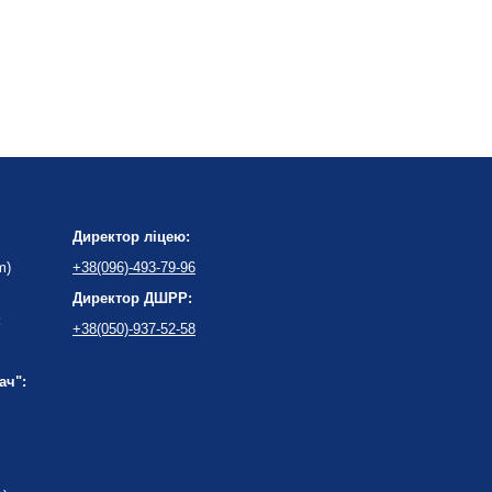
Директор ліцею:
m)
+38(096)-493-79-96
Директор ДШРР:
:
+38(050)-937-52-58
ач":