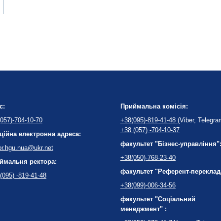
с:
Приймальна комісія:
057)-704-10-70
+38(095)-819-41-48
(Viber, Telegra
+38 (057) -704-10-37
ційна електронна адреса:
факультет "Бізнес-управління"
or.hgu.nua@ukr.net
+38(050)-768-23-40
ймальня ректора:
факультет "Референт-переклад
(095) -819-41-48
+38(099)-006-34-56
факультет "Соціальний
менеджмент" :