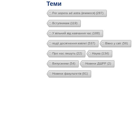
Теми
Per aspera ad astra (вчимося)
(287)
Вступникам
(119)
У вільний від навчання час
(188)
події досягнення ювілеї
(537)
Вікно у світ
(56)
Про нас пишуть
(22)
Наука
(134)
Випускники
(54)
Новини ДШРР
(2)
Новини факультетів
(91)