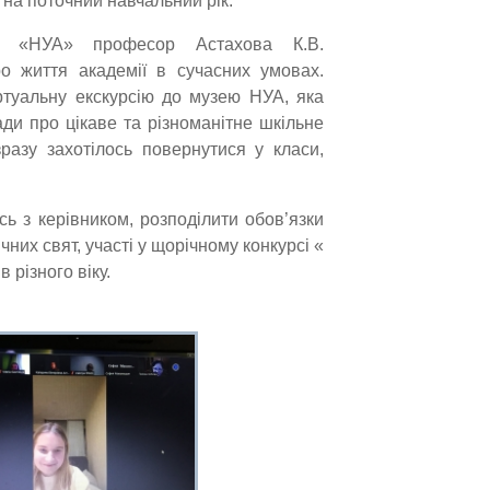
 на поточний навчальний рік.
У «НУА» професор Астахова К.В.
о життя академії в сучасних умовах.
ртуальну екскурсію до музею НУА, яка
ади про цікаве та різноманітне шкільне
зразу захотілось повернутися у класи,
ь з керівником, розподілити обов’язки
них свят, участі у щорічному конкурсі «
 різного віку.