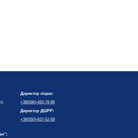
Директор ліцею:
m)
+38(096)-493-79-96
Директор ДШРР:
:
+38(050)-937-52-58
ач":