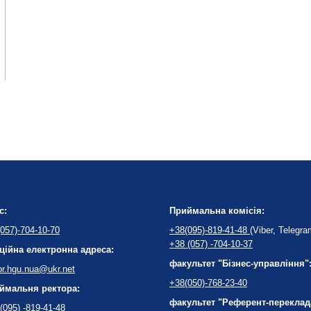
с:
Приймальна комісія:
057)-704-10-70
+38(095)-819-41-48
(Viber, Telegra
+38 (057) -704-10-37
ційна електронна адреса:
факультет "Бізнес-управління"
or.hgu.nua@ukr.net
+38(050)-768-23-40
ймальня ректора:
факультет "Референт-переклад
(095) -819-41-48