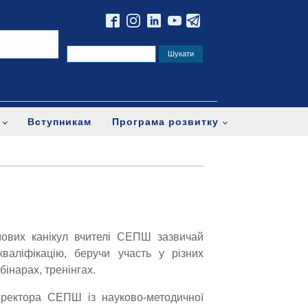
Вступникам
Програма розвитку
мових канікул вчителі СЕПШ зазвичай
валіфікацію, беручи участь у різних
бінарах, тренінгах.
иректора СЕПШ із науково-методичної