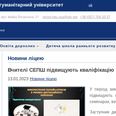
гуманітарний університет
uk
rector.hgu.nua@ukr.net
+38 (057) 704-10-37
в, вул. Майка Йогансена, 27
ьно
Освіта дорослих
Дитяча школа раннього розвитку
Новини ліцею
Вчителі СЕПШ підвищують кваліфікацію
13.01.2023
Новини ліцею
У період зи
підвищують к
семінарах, ве
Заступник д