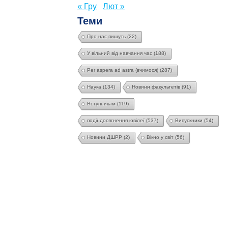
« Гру
Лют »
Теми
Про нас пишуть
(22)
У вільний від навчання час
(188)
Per aspera ad astra (вчимося)
(287)
Наука
(134)
Новини факультетів
(91)
Вступникам
(119)
події досягнення ювілеї
(537)
Випускники
(54)
Новини ДШРР
(2)
Вікно у світ
(56)