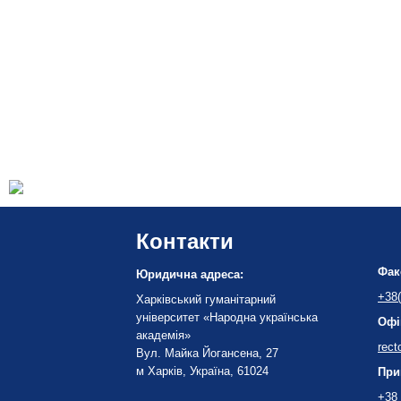
Контакти
Фак
Юридична адреса:
+38(
Харківський гуманітарний
університет «Народна українська
Офі
академія»
rect
Вул. Майка Йогансена, 27
м Харків, Україна, 61024
При
+38 