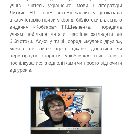
учнів. Вчитель української мови і літератури
Литвин Н.І. своїм восьмикласникам розказала
цікаву історію появи у фонді бібліотеки рідкісного
видання «Кобзара» Т.Г.Шевченка, порадила
учням побільше читати, частіше заглядати до
бібліотеки. Адже у тиші, серед «мудрих друзів»,
можна не лише щось цікаве дізнатися чи
перегорнути сторінки улюблених книг, але і
поспілкуватися з однолітками чи просто відпочити
від уроків.