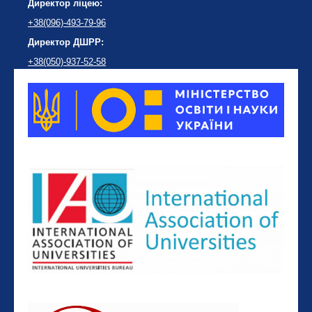
Директор ліцею:
+38(096)-493-79-96
Директор ДШРР:
+38(050)-937-52-58