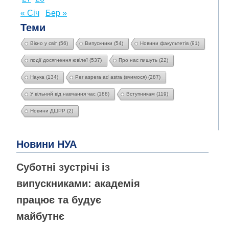
« Січ
Бер »
Теми
Вікно у світ
(56)
Випускники
(54)
Новини факультетів
(91)
події досягнення ювілеї
(537)
Про нас пишуть
(22)
Наука
(134)
Per aspera ad astra (вчимося)
(287)
У вільний від навчання час
(188)
Вступникам
(119)
Новини ДШРР
(2)
Новини НУА
Суботні зустрічі із
випускниками: академія
працює та будує
майбутнє