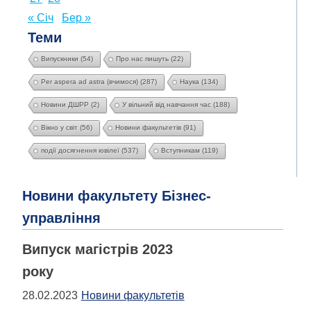
« Січ
Бер »
Теми
Випускники
(54)
Про нас пишуть
(22)
Per aspera ad astra (вчимося)
(287)
Наука
(134)
Новини ДШРР
(2)
У вільний від навчання час
(188)
Вікно у світ
(56)
Новини факультетів
(91)
події досягнення ювілеї
(537)
Вступникам
(119)
Новини факультету Бізнес-
управління
Випуск магістрів 2023
року
28.02.2023
Новини факультетів