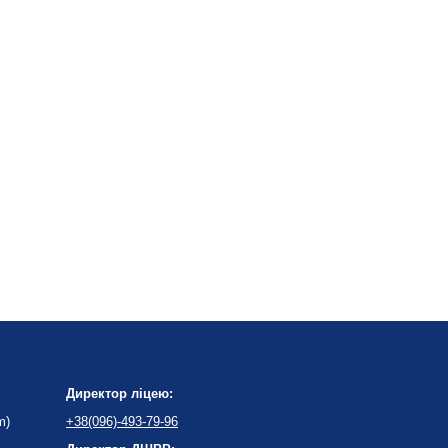
Директор ліцею:
m)
+38(096)-493-79-96