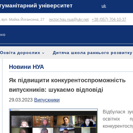
гуманітарний університет
uk
rector.hgu.nua@ukr.net
+38 (057) 704-10-37
в, вул. Майка Йогансена, 27
ьно
Освіта дорослих
Дитяча школа раннього розвитку
Новини НУА
Як підвищити конкурентоспроможність
випускників: шукаємо відповіді
29.03.2023
Випускники
Відбулася зу
освітніх
конкурентосп