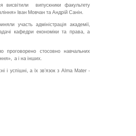
я висвітили випускники факультету
ління» Іван Мовчан та Андрій Санін.
риняли участь адміністрація академії,
адачі кафедри економіки та права, а
ло проговорено стосовно навчальних
ння», а і на інших.
 і успішні, а їх зв'язок з Alma Mater -