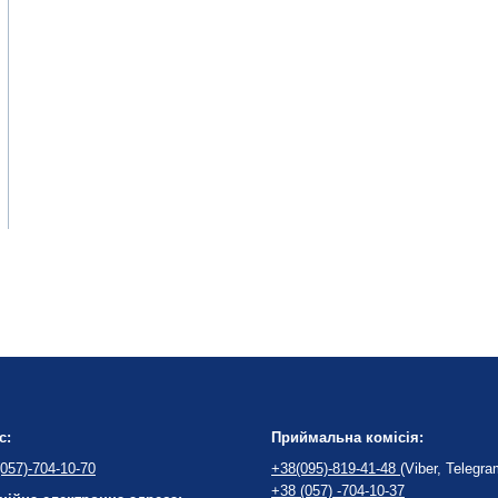
с:
Приймальна комісія:
057)-704-10-70
+38(095)-819-41-48
(Viber, Telegra
+38 (057) -704-10-37