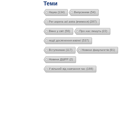
Теми
Наука
(134)
Випускники
(54)
Per aspera ad astra (вчимося)
(287)
Вікно у світ
(56)
Про нас пишуть
(22)
події досягнення ювілеї
(537)
Вступникам
(117)
Новини факультетів
(91)
Новини ДШРР
(2)
У вільний від навчання час
(188)