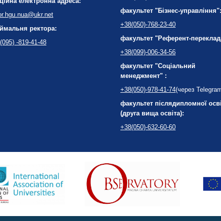
ційна електронна адреса:
факультет "Бізнес-управління"
or.hgu.nua@ukr.net
+38(050)-768-23-40
ймальня ректора:
факультет "Референт-переклад
(095) -819-41-48
+38(099)-006-34-56
факультет "Соціальний
менеджмент" :
+38(050)-978-41-74
(через Telegra
факультет післядипломної осв
(друга вища освіта):
+38(050)-632-60-60