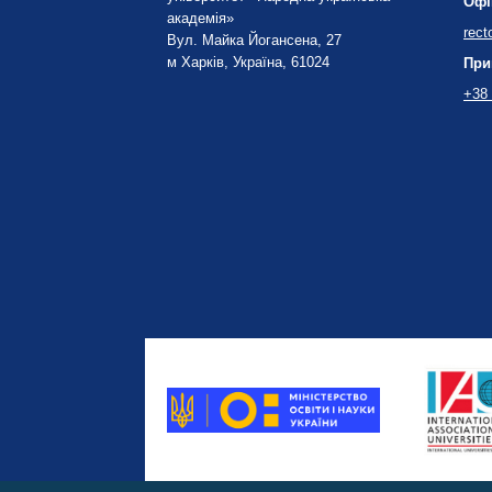
Офі
академія»
rect
Вул. Майка Йогансена, 27
м Харків, Україна, 61024
При
+38 