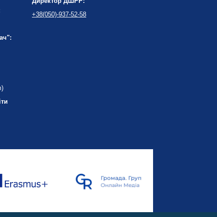
Директор ДШРР:
:
+38(050)-937-52-58
ач":
m)
іти