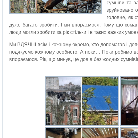
сумніви та в
зруйнованог
головне, як 
дуже багато зробити. І ми впораємося. Тому, що команд
люди могли зробити за рік стільки і в таких важких умов
Ми ВДЯЧНІ всім і кожному окремо, хто допомагав і допо
подякуємо кожному особисто. А поки… Поки робимо вс
впораємося. Рік, що минув, це довів без жодних сумніві