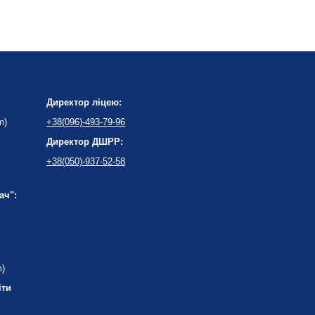
Директор ліцею:
m)
+38(096)-493-79-96
Директор ДШРР:
:
+38(050)-937-52-58
ач":
m)
іти