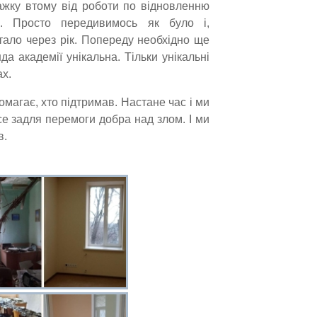
ажку втому від роботи по відновленню
о. Просто передивимось як було і,
стало через рік. Попереду необхідно ще
а академії унікальна. Тільки унікальні
ах.
магає, хто підтримав. Настане час і ми
е задля перемоги добра над злом. І ми
в.