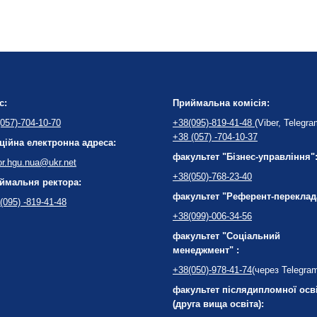
с:
Приймальна комісія:
057)-704-10-70
+38(095)-819-41-48
(Viber, Telegra
+38 (057) -704-10-37
ційна електронна адреса:
факультет "Бізнес-управління"
or.hgu.nua@ukr.net
+38(050)-768-23-40
ймальня ректора:
факультет "Референт-переклад
(095) -819-41-48
+38(099)-006-34-56
факультет "Соціальний
менеджмент" :
+38(050)-978-41-74
(через Telegra
факультет післядипломної осв
(друга вища освіта):