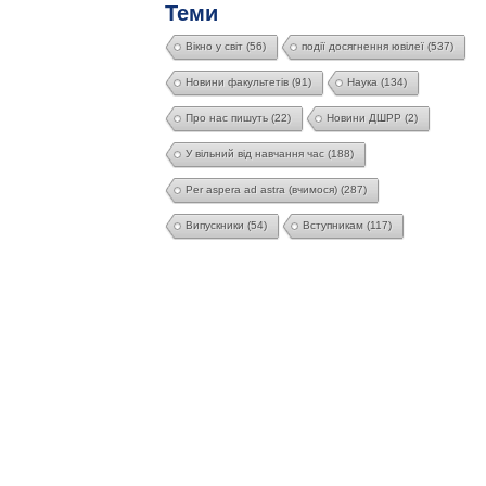
Теми
Вікно у світ
(56)
події досягнення ювілеї
(537)
Новини факультетів
(91)
Наука
(134)
Про нас пишуть
(22)
Новини ДШРР
(2)
У вільний від навчання час
(188)
Per aspera ad astra (вчимося)
(287)
Випускники
(54)
Вступникам
(117)