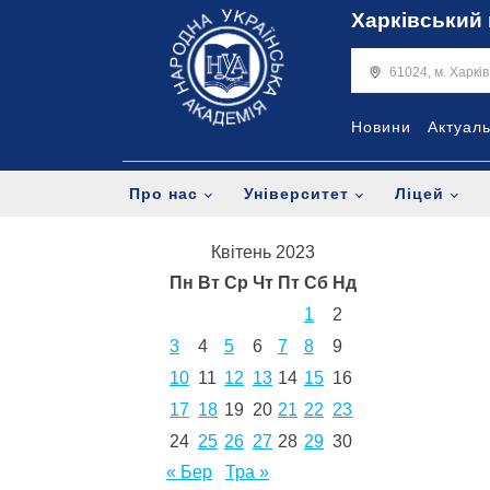
Харківський 
61024, м. Харкі
Новини
Актуал
Про нас
Університет
Ліцей
Квітень 2023
Пн
Вт
Ср
Чт
Пт
Сб
Нд
1
2
3
4
5
6
7
8
9
10
11
12
13
14
15
16
17
18
19
20
21
22
23
24
25
26
27
28
29
30
« Бер
Тра »