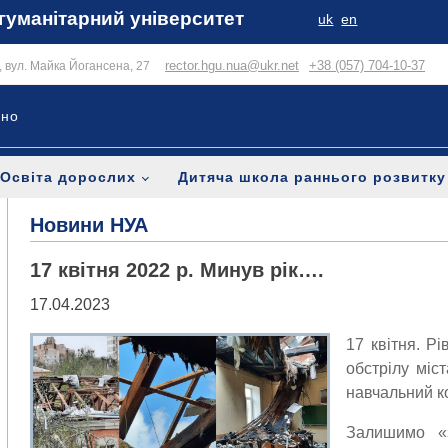
гуманітарний університет
uk
en
rector.hgu.nua@ukr.net
+38 (057) 704-10-37
в, вул. Майка Йогансена, 27
ьно
Освіта дорослих
Дитяча школа раннього розвитку
Новини НУА
17 квітня 2022 р. Минув рік….
17.04.2023
17 квітня. Рі
обстрілу міс
навчальний к
Залишимо «з