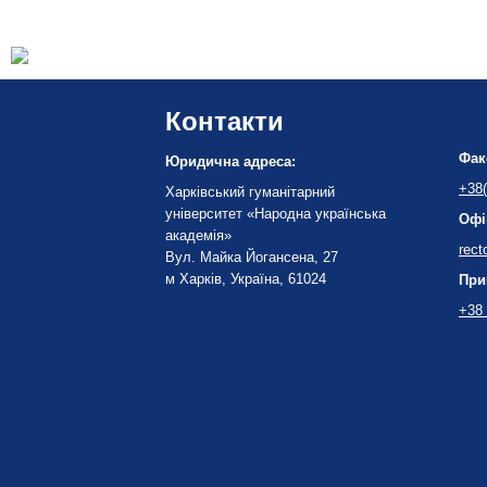
Контакти
Фак
Юридична адреса:
+38(
Харківський гуманітарний
університет «Народна українська
Офі
академія»
rect
Вул. Майка Йогансена, 27
м Харків, Україна, 61024
При
+38 