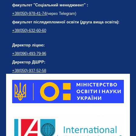
факультет "Соціальний менеджмент" :
+38(050)-978-41-74
(через Telegram)
факультет післядипломної освіти (друга вища освіта):
+38(050)-632-60-60
Директор ліцею:
+38(096)-493-79-96
Директор ДШРР:
+38(050)-937-52-58