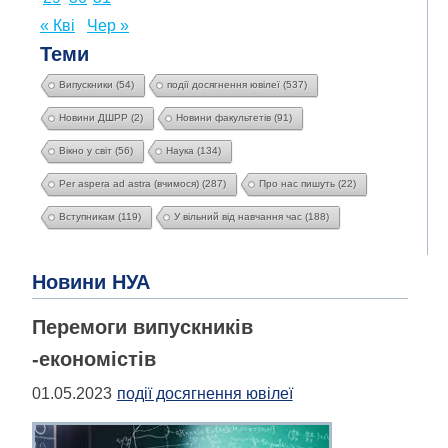
« Кві
Чер »
Теми
Випускники
(54)
події досягнення ювілеї
(537)
Новини ДШРР
(2)
Новини факультетів
(91)
Вікно у світ
(56)
Наука
(134)
Per aspera ad astra (вчимося)
(287)
Про нас пишуть
(22)
Вступникам
(119)
У вільний від навчання час
(188)
Новини НУА
Перемоги випускників
-економістів
01.05.2023
події досягнення ювілеї