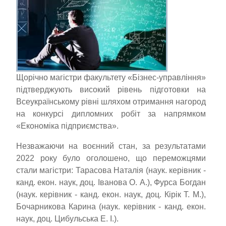
Щорічно магістри факультету «Бізнес-управління»
підтверджують високий рівень підготовки на
Всеукраїнському рівні шляхом отримання нагород
на конкурсі дипломних робіт за напрямком
«Економіка підприємства».
Незважаючи на воєнний стан, за результатами
2022 року було оголошено, що переможцями
стали магістри: Тарасова Наталія (наук. керівник -
канд. екон. наук, доц. Іванова О. А.), Фурса Богдан
(наук. керівник - канд. екон. наук, доц. Кірік Т. М.),
Бочарникова Карина (наук. керівник - канд. екон.
наук, доц. Цибульська Е. І.).