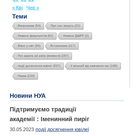
« Кві
Чер »
Теми
Випускники
(54)
Про нас пишуть
(22)
Новини факультетів
(91)
Новини ДШРР
(2)
Вікно у світ
(56)
Вступникам
(117)
Per aspera ad astra (вчимося)
(287)
події досягнення ювілеї
(537)
У вільний від навчання час
(188)
Наука
(134)
Новини НУА
Підтримуємо традиції
академії : Іменинний пиріг
30.05.2023
події досягнення ювілеї