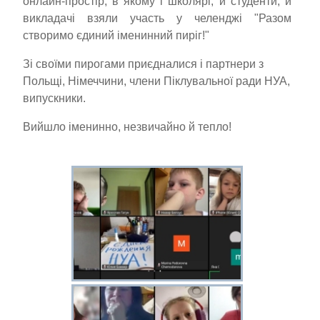
онлайн-простір, в якому і школярі, й студенти, й
викладачі взяли участь у челенджі "Разом
створимо єдиний іменинний пиріг!"
Зі своїми пирогами приєдналися і партнери з
Польщі, Німеччини, члени Піклувальної ради НУА,
випускники.
Вийшло іменинно, незвичайно й тепло!