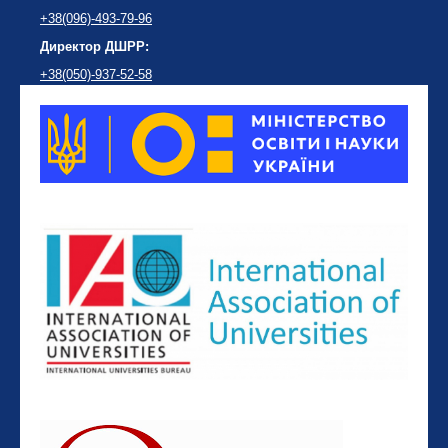
+38(096)-493-79-96
Директор ДШРР:
+38(050)-937-52-58