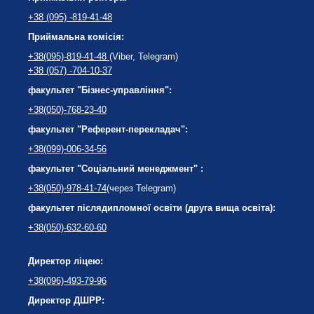
+38 (095) -819-41-48
Приймальна комісія:
+38(095)-819-41-48
(Viber, Telegram)
+38 (057) -704-10-37
факультет "Бізнес-управління":
+38(050)-768-23-40
факультет "Референт-перекладач":
+38(099)-006-34-56
факультет "Соціальний менеджмент" :
+38(050)-978-41-74
(через Telegram)
факультет післядипломної освіти (друга вища освіта):
+38(050)-632-60-60
Директор ліцею:
+38(096)-493-79-96
Директор ДШРР: