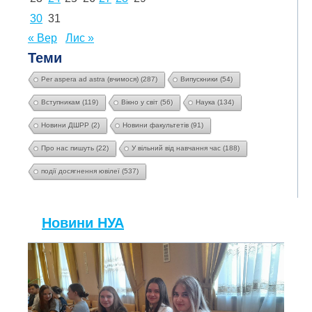
30
31
« Вер
Лис »
Теми
Per aspera ad astra (вчимося)
(287)
Випускники
(54)
Вступникам
(119)
Вікно у світ
(56)
Наука
(134)
Новини ДШРР
(2)
Новини факультетів
(91)
Про нас пишуть
(22)
У вільний від навчання час
(188)
події досягнення ювілеї
(537)
Новини НУА