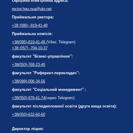
Офіційна електронна адреса:
rector.hgu.nua@ukr.net
Приймальня ректора:
+38 (095) -819-41-48
Приймальна комісія:
+38(095)-819-41-48
(Viber, Telegram)
+38 (057) -704-10-37
факультет "Бізнес-управління":
+38(050)-768-23-40
факультет "Референт-перекладач":
+38(099)-006-34-56
факультет "Соціальний менеджмент" :
+38(050)-978-41-74
(через Telegram)
факультет післядипломної освіти (друга вища освіта):
+38(050)-632-60-60
Директор ліцею: