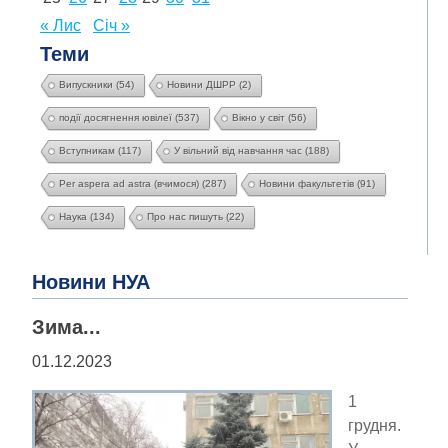
« Лис
Січ »
Теми
Випускники
(54)
Новини ДШРР
(2)
події досягнення ювілеї
(537)
Вікно у світ
(56)
Вступникам
(117)
У вільний від навчання час
(188)
Per aspera ad astra (вчимося)
(287)
Новини факультетів
(91)
Наука
(134)
Про нас пишуть
(22)
Новини НУА
Зима...
01.12.2023
1
грудня.