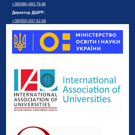
+38(096)-493-79-96
Директор ДШРР:
+38(050)-937-52-58