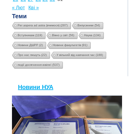
« Лют
Кві »
Теми
Per aspera ad astra (вчимося)
(287)
Випускники
(54)
Вступникам
(119)
Вікно у світ
(56)
Наука
(134)
Новини ДШРР
(2)
Новини факультетів
(91)
Про нас пишуть
(22)
У вільний від навчання час
(188)
події досягнення ювілеї
(537)
Новини НУА