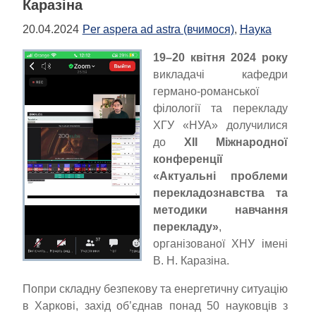
Каразіна
20.04.2024
Per aspera ad astra (вчимося)
,
Наука
19–20 квітня 2024 року
викладачі кафедри
германо-романської
філології та перекладу
ХГУ «НУА» долучилися
до
XII Міжнародної
конференції
«Актуальні проблеми
перекладознавства та
методики навчання
перекладу»
,
організованої ХНУ імені
В. Н. Каразіна.
Попри складну безпекову та енергетичну ситуацію
в Харкові, захід об’єднав понад 50 науковців з