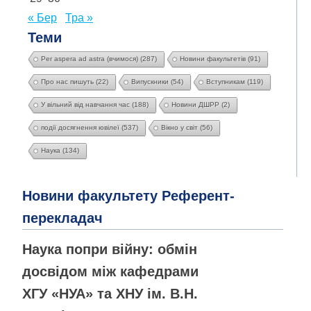
« Бер
Тра »
Теми
Per aspera ad astra (вчимося)
(287)
Новини факультетів
(91)
Про нас пишуть
(22)
Випускники
(54)
Вступникам
(119)
У вільний від навчання час
(188)
Новини ДШРР
(2)
події досягнення ювілеї
(537)
Вікно у світ
(56)
Наука
(134)
Новини факультету Референт-
перекладач
Наука попри війну: обмін
досвідом між кафедрами
ХГУ «НУА» та ХНУ ім. В.Н.