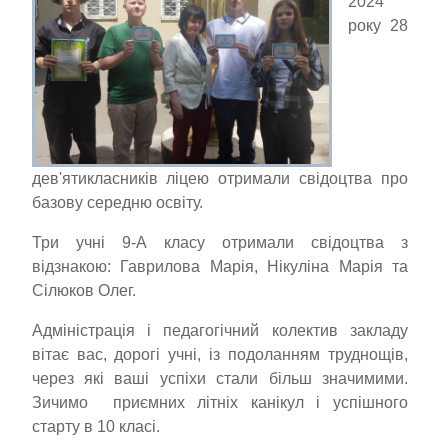
2024
року 28
дев'ятикласників ліцею отримали свідоцтва про
базову середню освіту.
Три учні 9-А класу отримали свідоцтва з
відзнакою: Гаврилова Марія, Нікуліна Марія та
Сілюков Олег.
Адміністрація і педагогічний колектив закладу
вітає вас, дорогі учні, із подоланням труднощів,
через які ваші успіхи стали більш значимими.
Зичимо приємних літніх канікул і успішного
старту в 10 класі.