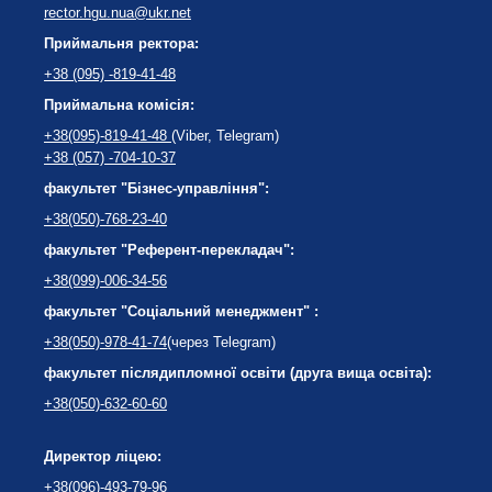
rector.hgu.nua@ukr.net
Приймальня ректора:
+38 (095) -819-41-48
Приймальна комісія:
+38(095)-819-41-48
(Viber, Telegram)
+38 (057) -704-10-37
факультет "Бізнес-управління":
+38(050)-768-23-40
факультет "Референт-перекладач":
+38(099)-006-34-56
факультет "Соціальний менеджмент" :
+38(050)-978-41-74
(через Telegram)
факультет післядипломної освіти (друга вища освіта):
+38(050)-632-60-60
Директор ліцею:
+38(096)-493-79-96