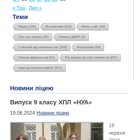
« Тра
Лип »
Теми
Наука
(134)
Вступникам
(119)
Вікно у світ
(56)
Про нас пишуть
(22)
Новини ДШРР
(2)
У вільний від навчання час
(188)
Випускники
(54)
Новини факультетів
(91)
Per aspera ad astra (вчимося)
(287)
події досягнення ювілеї
(537)
Новини ліцею
Випуск 9 класу ХПЛ «НУА»
19.06.2024
Новини ліцею
18
червня