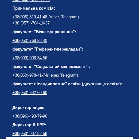
Приймальна комісія:
+38(095)-819-41-48
(Viber, Telegram)
+38 (057) -704-10-37
факультет "Бізнес-управління":
+38(050)-768-23-40
факультет "Референт-перекладач":
+38(099)-006-34-56
факультет "Соціальний менеджмент" :
+38(050)-978-41-74
(через Telegram)
факультет післядипломної освіти (друга вища освіта):
+38(050)-632-60-60
Директор ліцею:
+38(096)-493-79-96
Директор ДШРР:
+38(050)-937-52-58