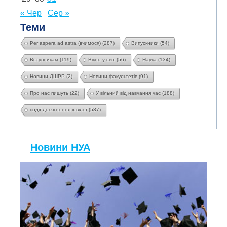
« Чер
Сер »
Теми
Per aspera ad astra (вчимося)
(287)
Випускники
(54)
Вступникам
(119)
Вікно у світ
(56)
Наука
(134)
Новини ДШРР
(2)
Новини факультетів
(91)
Про нас пишуть
(22)
У вільний від навчання час
(188)
події досягнення ювілеї
(537)
Новини НУА