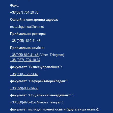
Факс:
+38(057)-704-10-70
Офіційна електронна адреса:
rector.hgu.nua@ukr.net
Приймальня ректора:
+38 (095) -819-41-48
Приймальна комісія:
+38(095)-819-41-48
(Viber, Telegram)
+38 (057) -704-10-37
факультет "Бізнес-управління":
+38(050)-768-23-40
факультет "Референт-перекладач":
+38(099)-006-34-56
факультет "Соціальний менеджмент" :
+38(050)-978-41-74
(через Telegram)
факультет післядипломної освіти (друга вища освіта):