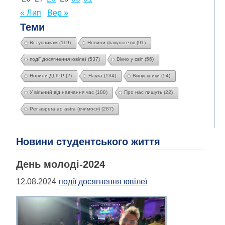
« Лип
Вер »
Теми
Вступникам
(119)
Новини факультетів
(91)
події досягнення ювілеї
(537)
Вікно у світ
(56)
Новини ДШРР
(2)
Наука
(134)
Випускники
(54)
У вільний від навчання час
(188)
Про нас пишуть
(22)
Per aspera ad astra (вчимося)
(287)
Новини студентського життя
День молоді-2024
12.08.2024
події досягнення ювілеї